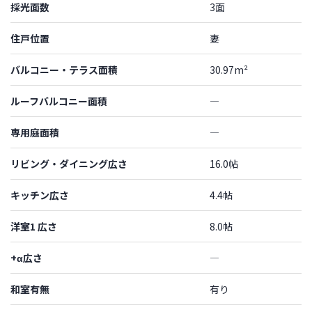
採光面数
3面
住戸位置
妻
バルコニー・テラス面積
30.97m²
ルーフバルコニー面積
―
専用庭面積
―
リビング・ダイニング広さ
16.0帖
キッチン広さ
4.4帖
洋室1 広さ
8.0帖
+α広さ
―
和室有無
有り