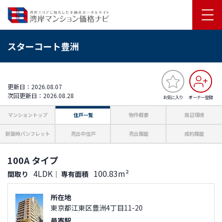
スターコート豊洲
更新日：2026.08.07
次回更新日：2026.08.28
お気に入り
オーナー登録
マンショントップ
住戸一覧
物件概要
周辺環境
新築時パンフレット
売出中住戸
売出履歴
成約履歴
100A タイプ
4LDK
100.83m²
間取り
｜
専有面積
所在地
東京都江東区豊洲4丁目11-20
最寄駅