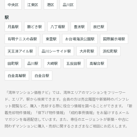
中央区
江東区
港区
品川区
駅
月島駅
勝どき駅
八丁堀駅
豊洲駅
辰巳駅
有明テニスの森駅
東雲駅
お台場海浜公園駅
国際展示場駅
天王洲アイル駅
品川シーサイド駅
大井町駅
浜松町駅
田町駅
品川駅
大崎駅
五反田駅
高輪台駅
白金高輪駅
白金台駅
「湾岸マンション価格ナビ」では、湾岸エリアのマンションをフリーワー
ド、エリア、駅から検索できます。会員の方は売出履歴や新築時のパンフレ
ット閲覧など、購入・売却する際に役立つ情報を調べることができます。「新
着売却物件情報」「値下げ物件情報」「成約事例情報」をお届けするメール
マガジンを毎週配信しています。また、専任のエージェントが新築・中古に
問わずマンションに購入・売却に関するさまざまなご相談にお応えします。