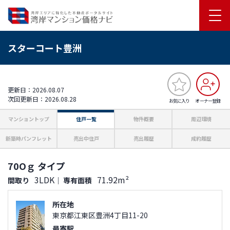
スターコート豊洲
更新日：2026.08.07
次回更新日：2026.08.28
お気に入り
オーナー登録
マンショントップ
住戸一覧
物件概要
周辺環境
新築時パンフレット
売出中住戸
売出履歴
成約履歴
70Oｇ タイプ
3LDK
71.92m²
間取り
｜
専有面積
所在地
東京都江東区豊洲4丁目11-20
最寄駅