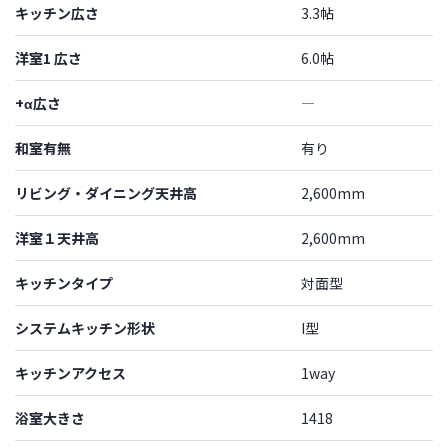
キッチン広さ
3.3帖
洋室1 広さ
6.0帖
+α広さ
―
和室有無
有り
リビング・ダイニング天井高
2,600mm
洋室１天井高
2,600mm
キッチンタイプ
対面型
システムキッチン形状
I型
キッチンアクセス
1way
浴室大きさ
1418