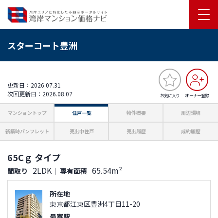
スターコート豊洲
更新日：2026.07.31
次回更新日：2026.08.07
お気に入り
オーナー登録
マンショントップ
住戸一覧
物件概要
周辺環境
新築時パンフレット
売出中住戸
売出履歴
成約履歴
65Cｇ タイプ
2LDK
65.54m²
間取り
｜
専有面積
所在地
東京都江東区豊洲4丁目11-20
最寄駅