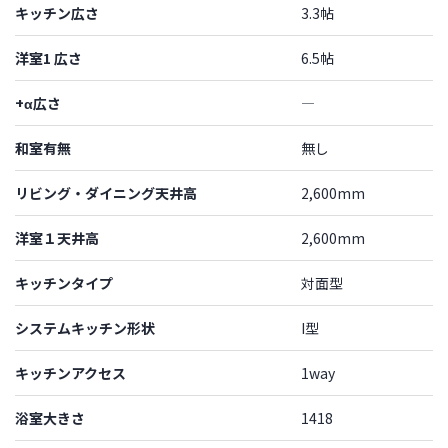
キッチン広さ
3.3帖
洋室1 広さ
6.5帖
+α広さ
―
和室有無
無し
リビング・ダイニング天井高
2,600mm
洋室１天井高
2,600mm
キッチンタイプ
対面型
システムキッチン形状
I型
キッチンアクセス
1way
浴室大きさ
1418