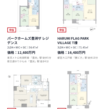
中古
中古
パークホームズ豊洲ザ レジ
HARUMI FLAG PARK
デンス
VILLAGE T棟
2LDK＋WIC＋SIC｜56.47㎡
3LDK＋WIC＋SIC｜71.45㎡
価格：
12,680万円
価格：
16,480万円
東京メトロ有楽町線 「豊洲」駅 徒歩5分
都営大江戸線 「勝どき」駅 徒歩18分
新交通ゆりかもめ 「豊洲」駅 徒歩4分