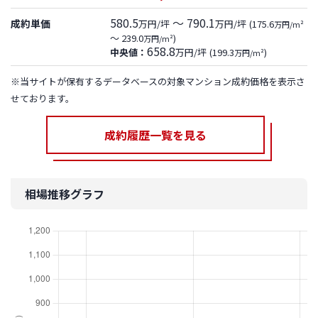
580.5
～ 790.1
成約単価
万円/坪
万円/坪
(175.6
万円/m²
～ 239.0
)
万円/m²
658.8
中央値：
万円/坪
(199.3
)
万円/m²
※当サイトが保有するデータベースの対象マンション成約価格を表示さ
せております。
成約履歴一覧を見る
相場推移グラフ