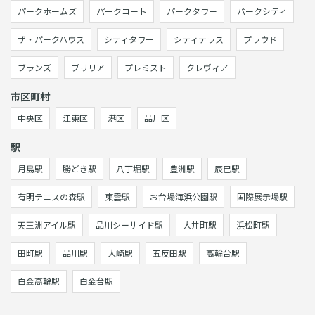
パークホームズ
パークコート
パークタワー
パークシティ
ザ・パークハウス
シティタワー
シティテラス
プラウド
ブランズ
ブリリア
プレミスト
クレヴィア
市区町村
中央区
江東区
港区
品川区
駅
月島駅
勝どき駅
八丁堀駅
豊洲駅
辰巳駅
有明テニスの森駅
東雲駅
お台場海浜公園駅
国際展示場駅
天王洲アイル駅
品川シーサイド駅
大井町駅
浜松町駅
田町駅
品川駅
大崎駅
五反田駅
高輪台駅
白金高輪駅
白金台駅