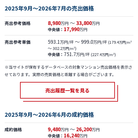
2025年9月～2026年7月の売出価格
8,980
～
33,800
売出参考価格
万円
万円
17,990
中央値：
万円
593.1
～ 999.0
売出参考単価
万円/坪
万円/坪
(179.4
万円/m²
～ 302.2
)
万円/m²
751.7
中央値：
万円/坪
(227.4
)
万円/m²
※当サイトが保有するデータベースの対象マンション売出価格を表示さ
せております。実際の売買価格と乖離する場合がございます。
売出履歴一覧を見る
2025年9月～2026年6月の成約価格
9,480
～
26,200
成約価格
万円
万円
16,240
中央値：
万円