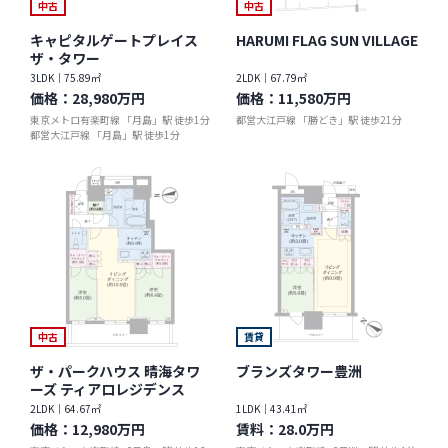
中古
中古
キャピタルゲートプレイス
HARUMI FLAG SUN VILLAGE
ザ・タワー
3LDK｜75.89㎡
2LDK｜67.79㎡
価格：
28,980万円
価格：
11,580万円
東京メトロ有楽町線 「月島」駅 徒歩1分
都営大江戸線 「勝どき」駅 徒歩21分
都営大江戸線 「月島」駅 徒歩1分
中古
賃貸
ザ・パークハウス 晴海タワ
ブランズタワー豊洲
ーズ ティアロレジデンス
2LDK｜64.67㎡
1LDK｜43.41㎡
価格：
12,980万円
賃料：
28.0万円