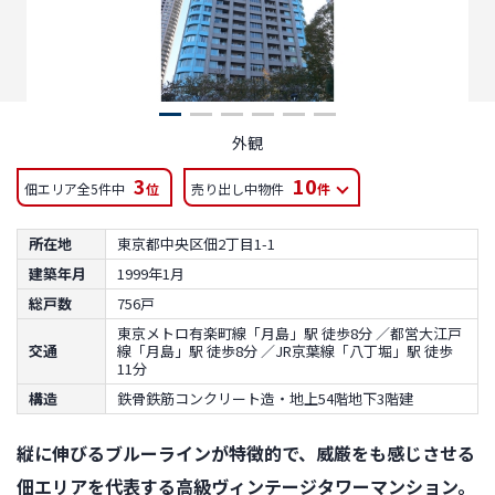
外観
3
10
佃エリア全5件中
位
売り出し中物件
件
所在地
東京都中央区佃2丁目1-1
建築年月
1999年1月
総戸数
756戸
東京メトロ有楽町線「月島」駅 徒歩8分 ／都営大江戸
交通
線「月島」駅 徒歩8分 ／JR京葉線「八丁堀」駅 徒歩
11分
構造
鉄骨鉄筋コンクリート造・地上54階地下3階建
縦に伸びるブルーラインが特徴的で、威厳をも感じさせる
佃エリアを代表する高級ヴィンテージタワーマンション。