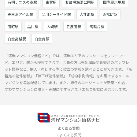
有明テニスの森駅
東雲駅
お台場海浜公園駅
国際展示場駅
天王洲アイル駅
品川シーサイド駅
大井町駅
浜松町駅
田町駅
品川駅
大崎駅
五反田駅
高輪台駅
白金高輪駅
白金台駅
「湾岸マンション価格ナビ」では、湾岸エリアのマンションをフリーワー
ド、エリア、駅から検索できます。会員の方は売出履歴や新築時のパンフレ
ット閲覧など、購入・売却する際に役立つ情報を調べることができます。「新
着売却物件情報」「値下げ物件情報」「成約事例情報」をお届けするメール
マガジンを毎週配信しています。また、専任のエージェントが新築・中古に
問わずマンションに購入・売却に関するさまざまなご相談にお応えします。
よくある質問
よくある質問