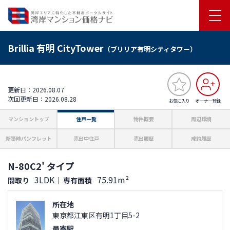
Brillia 有明 CityTower
（ブリリア有明シティタワー）
更新日：2026.08.07
次回更新日：2026.08.28
お気に入り
オーナー登録
マンショントップ
住戸一覧
物件概要
周辺環境
新築時パンフレット
売出中住戸
売出履歴
成約履歴
N-80C2' タイプ
3LDK
75.91m²
間取り
｜
専有面積
所在地
東京都江東区有明1丁目5-2
最寄駅