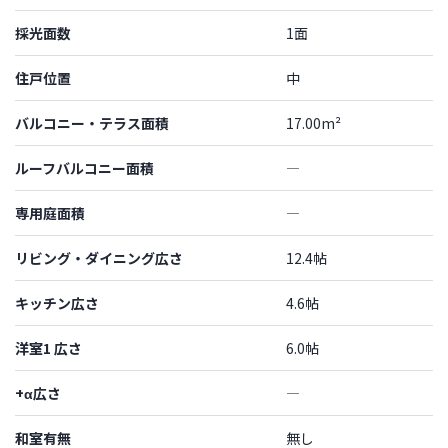
採光面数
1面
住戸位置
中
バルコニー・テラス面積
17.00m²
ルーフバルコニー面積
―
専用庭面積
―
リビング・ダイニング広さ
12.4帖
キッチン広さ
4.6帖
洋室1 広さ
6.0帖
+α広さ
―
和室有無
無し