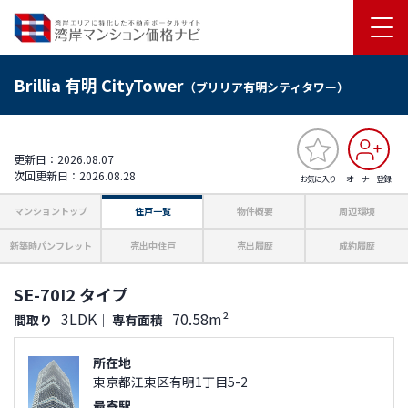
Brillia 有明 CityTower
（ブリリア有明シティタワー）
更新日：2026.08.07
次回更新日：2026.08.28
お気に入り
オーナー登録
マンショントップ
住戸一覧
物件概要
周辺環境
新築時パンフレット
売出中住戸
売出履歴
成約履歴
SE-70I2 タイプ
3LDK
70.58m²
間取り
｜
専有面積
所在地
東京都江東区有明1丁目5-2
最寄駅