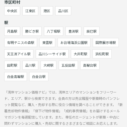
市区町村
中央区
江東区
港区
品川区
駅
月島駅
勝どき駅
八丁堀駅
豊洲駅
辰巳駅
有明テニスの森駅
東雲駅
お台場海浜公園駅
国際展示場駅
天王洲アイル駅
品川シーサイド駅
大井町駅
浜松町駅
田町駅
品川駅
大崎駅
五反田駅
高輪台駅
白金高輪駅
白金台駅
「湾岸マンション価格ナビ」では、湾岸エリアのマンションをフリーワー
ド、エリア、駅から検索できます。会員の方は売出履歴や新築時のパンフレ
ット閲覧など、購入・売却する際に役立つ情報を調べることができます。「新
着売却物件情報」「値下げ物件情報」「成約事例情報」をお届けするメール
マガジンを毎週配信しています。また、専任のエージェントが新築・中古に
問わずマンションに購入・売却に関するさまざまなご相談にお応えします。