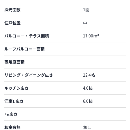
採光面数
1面
住戸位置
中
バルコニー・テラス面積
17.00m²
ルーフバルコニー面積
―
専用庭面積
―
リビング・ダイニング広さ
12.4帖
キッチン広さ
4.6帖
洋室1 広さ
6.0帖
+α広さ
―
和室有無
無し