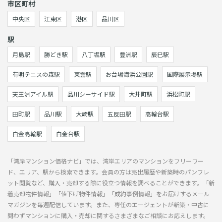
市区町村
中央区
江東区
港区
品川区
駅
月島駅
勝どき駅
八丁堀駅
豊洲駅
辰巳駅
有明テニスの森駅
東雲駅
お台場海浜公園駅
国際展示場駅
天王洲アイル駅
品川シーサイド駅
大井町駅
浜松町駅
田町駅
品川駅
大崎駅
五反田駅
高輪台駅
白金高輪駅
白金台駅
「湾岸マンション価格ナビ」では、湾岸エリアのマンションをフリーワー
ド、エリア、駅から検索できます。会員の方は売出履歴や新築時のパンフレ
ット閲覧など、購入・売却する際に役立つ情報を調べることができます。「新
着売却物件情報」「値下げ物件情報」「成約事例情報」をお届けするメール
マガジンを毎週配信しています。また、専任のエージェントが新築・中古に
問わずマンションに購入・売却に関するさまざまなご相談にお応えします。