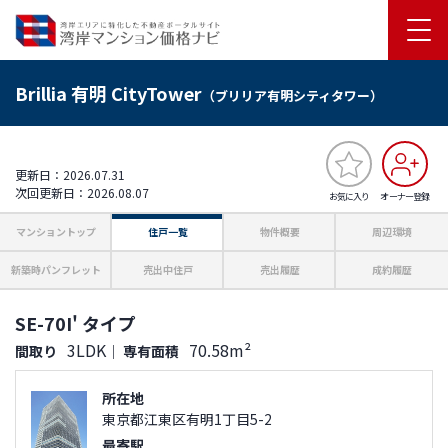
Brillia 有明 CityTower
（ブリリア有明シティタワー）
更新日：2026.07.31
次回更新日：2026.08.07
お気に入り
オーナー登録
マンショントップ
住戸一覧
物件概要
周辺環境
新築時パンフレット
売出中住戸
売出履歴
成約履歴
SE-70I' タイプ
3LDK
70.58m²
間取り
｜
専有面積
所在地
東京都江東区有明1丁目5-2
最寄駅