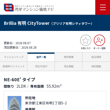
Brillia 有明 CityTower
（ブリリア有明シティタワー）
更新日：2026.08.07
次回更新日：2026.08.28
お気に入り
オーナー登録
マンショントップ
住戸一覧
物件概要
周辺環境
新築時パンフレット
売出中住戸
売出履歴
成約履歴
NE-60E' タイプ
2LDK
55.92m²
間取り
｜
専有面積
所在地
東京都江東区有明1丁目5-2
最寄駅