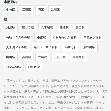
市区町村
中央区
江東区
港区
品川区
駅
月島駅
勝どき駅
八丁堀駅
豊洲駅
辰巳駅
有明テニスの森駅
東雲駅
お台場海浜公園駅
国際展示場駅
天王洲アイル駅
品川シーサイド駅
大井町駅
浜松町駅
田町駅
品川駅
大崎駅
五反田駅
高輪台駅
白金高輪駅
白金台駅
「湾岸マンション価格ナビ」では、湾岸エリアのマンションをフリーワー
ド、エリア、駅から検索できます。会員の方は売出履歴や新築時のパンフレ
ット閲覧など、購入・売却する際に役立つ情報を調べることができます。「新
着売却物件情報」「値下げ物件情報」「成約事例情報」をお届けするメール
マガジンを毎週配信しています。また、専任のエージェントが新築・中古に
問わずマンションに購入・売却に関するさまざまなご相談にお応えします。