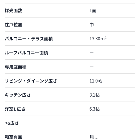
採光面数
1面
住戸位置
中
バルコニー・テラス面積
13.30m²
ルーフバルコニー面積
―
専用庭面積
―
リビング・ダイニング広さ
11.0帖
キッチン広さ
3.1帖
洋室1 広さ
6.3帖
+α広さ
―
和室有無
無し