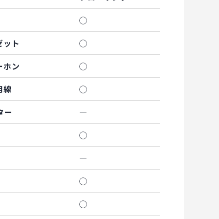
◯
ゼット
◯
ーホン
◯
用線
◯
ター
―
◯
―
◯
◯