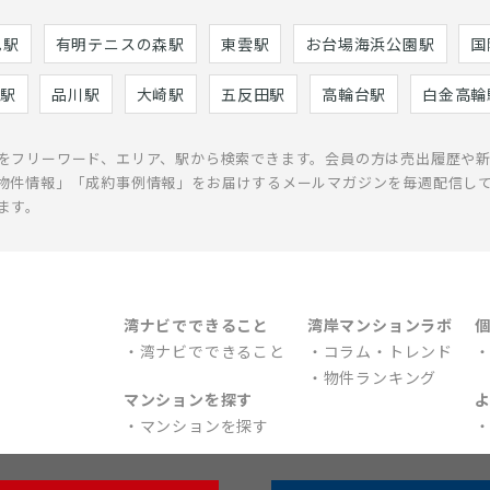
巳駅
有明テニスの森駅
東雲駅
お台場海浜公園駅
国
駅
品川駅
大崎駅
五反田駅
高輪台駅
白金高輪
をフリーワード、エリア、駅から検索できます。会員の方は売出履歴や
物件情報」「成約事例情報」をお届けするメールマガジンを毎週配信し
ます。
湾ナビでできること
湾岸マンションラボ
湾ナビでできること
コラム・トレンド
物件ランキング
マンションを探す
マンションを探す