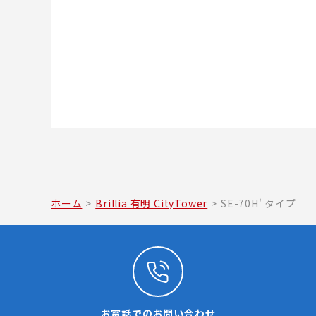
ホーム
>
Brillia 有明 CityTower
>
SE-70H' タイプ
お電話でのお問い合わせ