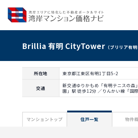
Brillia 有明 CityTower
（ブリリア有明
所在地
東京都江東区有明1丁目5-2
新交通ゆりかもめ「有明テニスの森」
交通
園」駅 徒歩12分 ／りんかい線「国
マンショントップ
住戸一覧
物件