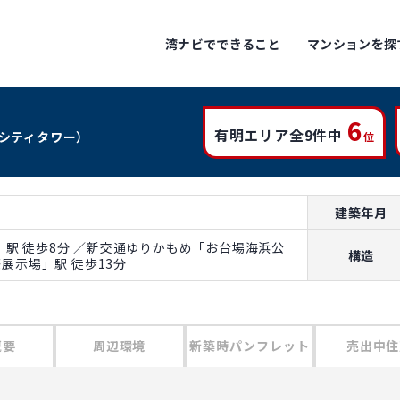
湾ナビでできること
マンションを探
6
有明エリア全9件中
シティタワー）
位
建築年月
駅 徒歩8分 ／新交通ゆりかもめ「お台場海浜公
構造
際展示場」駅 徒歩13分
概要
周辺環境
新築時パンフレット
売出中住