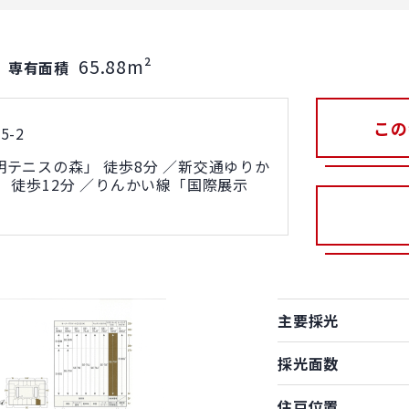
65.88m²
｜
専有面積
この
-2
テニスの森」 徒歩8分 ／新交通ゆりか
 徒歩12分 ／りんかい線「国際展示
主要採光
採光面数
住戸位置