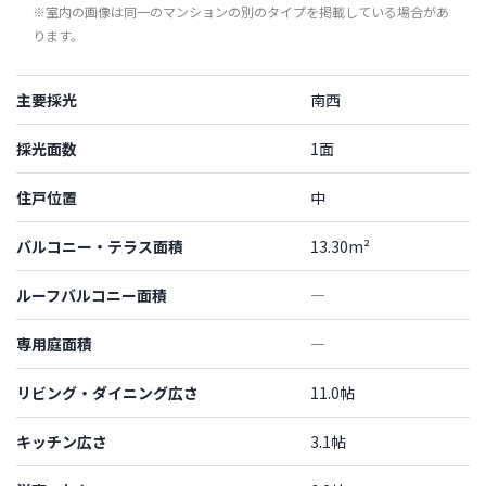
※室内の画像は同一のマンションの別のタイプを掲載している場合があ
ります。
主要採光
南西
採光面数
1面
住戸位置
中
バルコニー・テラス面積
13.30m²
ルーフバルコニー面積
―
専用庭面積
―
リビング・ダイニング広さ
11.0帖
キッチン広さ
3.1帖