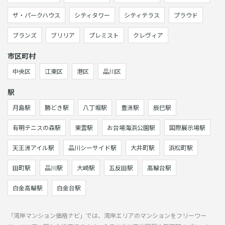
ザ・パークハウス
シティタワー
シティテラス
プラウド
ブランズ
ブリリア
プレミスト
クレヴィア
市区町村
中央区
江東区
港区
品川区
駅
月島駅
勝どき駅
八丁堀駅
豊洲駅
辰巳駅
有明テニスの森駅
東雲駅
お台場海浜公園駅
国際展示場駅
天王洲アイル駅
品川シーサイド駅
大井町駅
浜松町駅
田町駅
品川駅
大崎駅
五反田駅
高輪台駅
白金高輪駅
白金台駅
「湾岸マンション価格ナビ」では、湾岸エリアのマンションをフリーワー