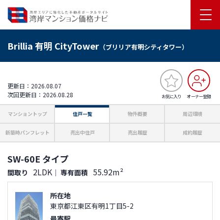
Brillia 有明 CityTower
（ブリリア有明シティタワー）
更新日：2026.08.07
次回更新日：2026.08.28
お気に入り
オーナー登録
マンショントップ
住戸一覧
物件概要
周辺環境
新築時パンフレット
売出中住戸
売出履歴
成約履歴
SW-60E タイプ
2LDK
55.92m²
間取り
｜
専有面積
所在地
東京都江東区有明1丁目5-2
最寄駅