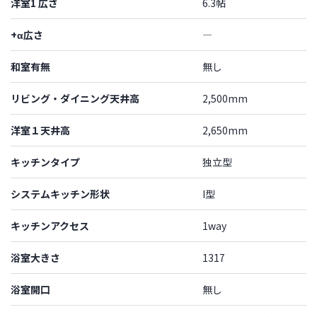
洋室1 広さ
6.3帖
+α広さ
―
和室有無
無し
リビング・ダイニング天井高
2,500mm
洋室１天井高
2,650mm
キッチンタイプ
独立型
システムキッチン形状
I型
キッチンアクセス
1way
浴室大きさ
1317
浴室開口
無し