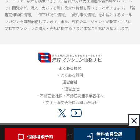
ド、エリア、駅から検索できます。会員の方は売出履歴や新築時のパンフレ
ット閲覧など、購入・売却する際に役立つ情報を調べることができます。「新
着売却物件情報」「値下げ物件情報」「成約事例情報」をお届けするメール
マガジンを毎週配信しています。また、専任のエージェントが新築・中古に
問わずマンションに購入・売却に関するさまざまなご相談にお応えします。
よくある質問
よくある質問
運営会社
運営会社
不動産会社様・不動産関連事業者様へ
売主・販売会社様お問い合わせ
×
無料会員登録
利用規約
プライバシーポリシー
個別相談予約
・ログイン