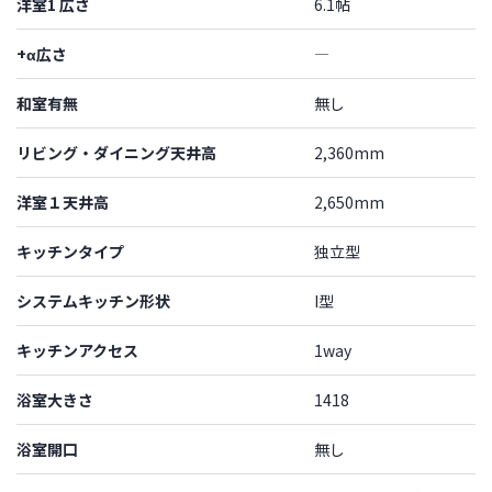
洋室1 広さ
6.1帖
+α広さ
―
和室有無
無し
リビング・ダイニング天井高
2,360mm
洋室１天井高
2,650mm
キッチンタイプ
独立型
システムキッチン形状
I型
キッチンアクセス
1way
浴室大きさ
1418
浴室開口
無し