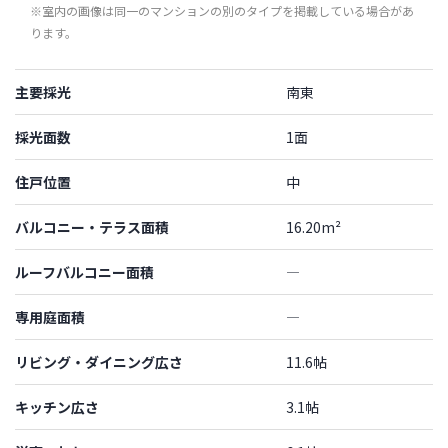
※室内の画像は同一のマンションの別のタイプを掲載している場合があ
ります。
主要採光
南東
採光面数
1面
住戸位置
中
バルコニー・テラス面積
16.20m²
ルーフバルコニー面積
―
専用庭面積
―
リビング・ダイニング広さ
11.6帖
キッチン広さ
3.1帖