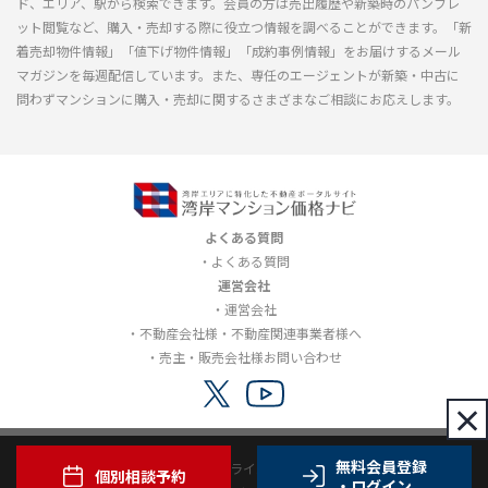
ド、エリア、駅から検索できます。会員の方は売出履歴や新築時のパンフレ
ット閲覧など、購入・売却する際に役立つ情報を調べることができます。「新
着売却物件情報」「値下げ物件情報」「成約事例情報」をお届けするメール
マガジンを毎週配信しています。また、専任のエージェントが新築・中古に
問わずマンションに購入・売却に関するさまざまなご相談にお応えします。
よくある質問
よくある質問
運営会社
運営会社
不動産会社様・不動産関連事業者様へ
売主・販売会社様お問い合わせ
×
無料会員登録
利用規約
プライバシーポリシー
個別相談予約
・ログイン