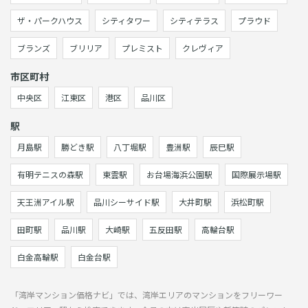
ザ・パークハウス
シティタワー
シティテラス
プラウド
ブランズ
ブリリア
プレミスト
クレヴィア
市区町村
中央区
江東区
港区
品川区
駅
月島駅
勝どき駅
八丁堀駅
豊洲駅
辰巳駅
有明テニスの森駅
東雲駅
お台場海浜公園駅
国際展示場駅
天王洲アイル駅
品川シーサイド駅
大井町駅
浜松町駅
田町駅
品川駅
大崎駅
五反田駅
高輪台駅
白金高輪駅
白金台駅
「湾岸マンション価格ナビ」では、湾岸エリアのマンションをフリーワー