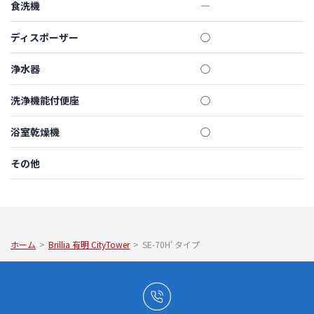
食洗機
―
ディスポーザー
◯
浄水器
◯
洗浄機能付便座
◯
浴室乾燥機
◯
その他
ホーム
>
Brillia 有明 CityTower
>
SE-70H' タイプ