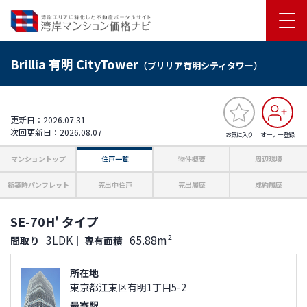
Brillia 有明 CityTower
（ブリリア有明シティタワー）
更新日：2026.07.31
次回更新日：2026.08.07
お気に入り
オーナー登録
マンショントップ
住戸一覧
物件概要
周辺環境
新築時パンフレット
売出中住戸
売出履歴
成約履歴
SE-70H' タイプ
3LDK
65.88m²
間取り
｜
専有面積
所在地
東京都江東区有明1丁目5-2
最寄駅