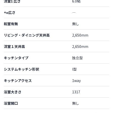
洋室1 広さ
6.0帖
+α広さ
―
和室有無
無し
リビング・ダイニング天井高
2,650mm
洋室１天井高
2,650mm
キッチンタイプ
独立型
システムキッチン形状
I型
キッチンアクセス
1way
浴室大きさ
1317
浴室開口
無し