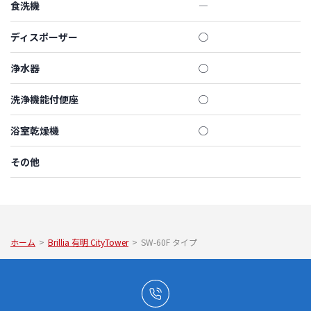
食洗機
―
ディスポーザー
◯
浄水器
◯
洗浄機能付便座
◯
浴室乾燥機
◯
その他
ホーム
>
Brillia 有明 CityTower
>
SW-60F タイプ