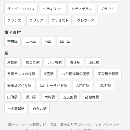
ザ・パークハウス
シティタワー
シティテラス
プラウド
ブランズ
ブリリア
プレミスト
クレヴィア
市区町村
中央区
江東区
港区
品川区
駅
月島駅
勝どき駅
八丁堀駅
豊洲駅
辰巳駅
有明テニスの森駅
東雲駅
お台場海浜公園駅
国際展示場駅
天王洲アイル駅
品川シーサイド駅
大井町駅
浜松町駅
田町駅
品川駅
大崎駅
五反田駅
高輪台駅
白金高輪駅
白金台駅
「湾岸マンション価格ナビ」では、湾岸エリアのマンションをフリーワー