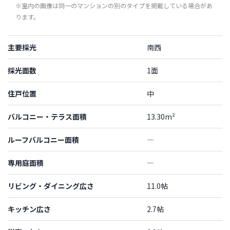
※室内の画像は同一のマンションの別のタイプを掲載している場合があ
ります。
主要採光
南西
採光面数
1面
住戸位置
中
バルコニー・テラス面積
13.30m²
ルーフバルコニー面積
―
専用庭面積
―
リビング・ダイニング広さ
11.0帖
キッチン広さ
2.7帖