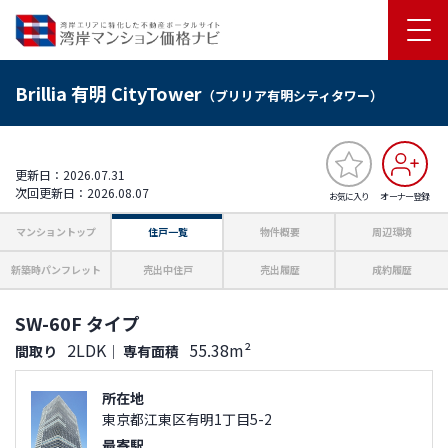
Brillia 有明 CityTower
（ブリリア有明シティタワー）
更新日：2026.07.31
次回更新日：2026.08.07
お気に入り
オーナー登録
マンショントップ
住戸一覧
物件概要
周辺環境
新築時パンフレット
売出中住戸
売出履歴
成約履歴
SW-60F タイプ
2LDK
55.38m²
間取り
｜
専有面積
所在地
東京都江東区有明1丁目5-2
最寄駅