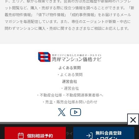
ド、エリア、駅から検索できます。会員の方は売出履歴や新築時のパンフレ
ット閲覧など、購入・売却する際に役立つ情報を調べることができます。「新
着売却物件情報」「値下げ物件情報」「成約事例情報」をお届けするメール
マガジンを毎週配信しています。また、専任のエージェントが新築・中古に
問わずマンションに購入・売却に関するさまざまなご相談にお応えします。
よくある質問
よくある質問
運営会社
運営会社
不動産会社様・不動産関連事業者様へ
売主・販売会社様お問い合わせ
×
無料会員登録
利用規約
プライバシーポリシー
個別相談予約
・ログイン