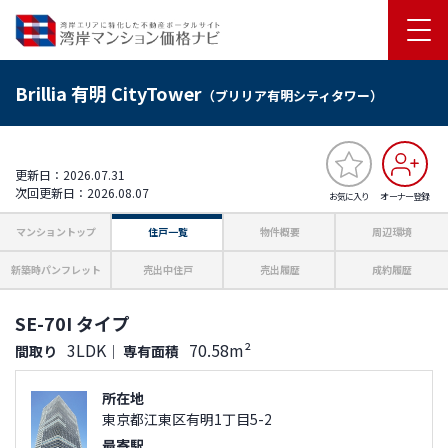
Brillia 有明 CityTower
（ブリリア有明シティタワー）
更新日：2026.07.31
次回更新日：2026.08.07
お気に入り
オーナー登録
マンショントップ
住戸一覧
物件概要
周辺環境
新築時パンフレット
売出中住戸
売出履歴
成約履歴
SE-70I タイプ
3LDK
70.58m²
間取り
｜
専有面積
所在地
東京都江東区有明1丁目5-2
最寄駅