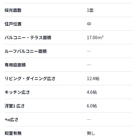
採光面数
1面
住戸位置
中
バルコニー・テラス面積
17.00m²
ルーフバルコニー面積
―
専用庭面積
―
リビング・ダイニング広さ
12.4帖
キッチン広さ
4.6帖
洋室1 広さ
6.0帖
+α広さ
―
和室有無
無し