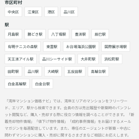
市区町村
中央区
江東区
港区
品川区
駅
月島駅
勝どき駅
八丁堀駅
豊洲駅
辰巳駅
有明テニスの森駅
東雲駅
お台場海浜公園駅
国際展示場駅
天王洲アイル駅
品川シーサイド駅
大井町駅
浜松町駅
田町駅
品川駅
大崎駅
五反田駅
高輪台駅
白金高輪駅
白金台駅
「湾岸マンション価格ナビ」では、湾岸エリアのマンションをフリーワー
ド、エリア、駅から検索できます。会員の方は売出履歴や新築時のパンフレ
ット閲覧など、購入・売却する際に役立つ情報を調べることができます。「新
着売却物件情報」「値下げ物件情報」「成約事例情報」をお届けするメール
マガジンを毎週配信しています。また、専任のエージェントが新築・中古に
問わずマンションに購入・売却に関するさまざまなご相談にお応えします。