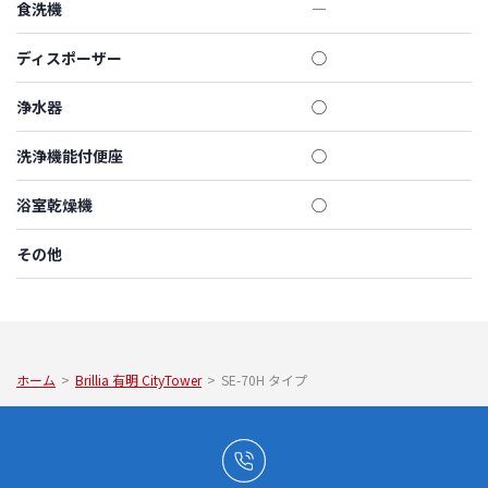
食洗機
―
ディスポーザー
◯
浄水器
◯
洗浄機能付便座
◯
浴室乾燥機
◯
その他
ホーム
>
Brillia 有明 CityTower
>
SE-70H タイプ