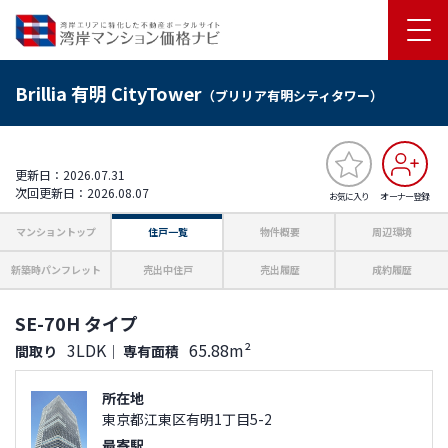
Brillia 有明 CityTower
（ブリリア有明シティタワー）
更新日：2026.07.31
次回更新日：2026.08.07
お気に入り
オーナー登録
マンショントップ
住戸一覧
物件概要
周辺環境
新築時パンフレット
売出中住戸
売出履歴
成約履歴
SE-70H タイプ
3LDK
65.88m²
間取り
｜
専有面積
所在地
東京都江東区有明1丁目5-2
最寄駅