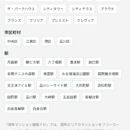
ザ・パークハウス
シティタワー
シティテラス
プラウド
ブランズ
ブリリア
プレミスト
クレヴィア
市区町村
中央区
江東区
港区
品川区
駅
月島駅
勝どき駅
八丁堀駅
豊洲駅
辰巳駅
有明テニスの森駅
東雲駅
お台場海浜公園駅
国際展示場駅
天王洲アイル駅
品川シーサイド駅
大井町駅
浜松町駅
田町駅
品川駅
大崎駅
五反田駅
高輪台駅
白金高輪駅
白金台駅
「湾岸マンション価格ナビ」では、湾岸エリアのマンションをフリーワー