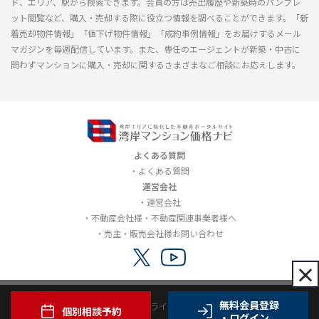
ド、エリア、駅から検索できます。会員の方は売出履歴や新築時のパンフレ
ット閲覧など、購入・売却する際に役立つ情報を調べることができます。「新
着売却物件情報」「値下げ物件情報」「成約事例情報」をお届けするメール
マガジンを毎週配信しています。また、専任のエージェントが新築・中古に
問わずマンションに購入・売却に関するさまざまなご相談にお応えします。
よくある質問
よくある質問
運営会社
運営会社
不動産会社様・不動産関連事業者様へ
売主・販売会社様お問い合わせ
×
無料会員登録
利用規約
プライバシーポリシー
個別相談予約
・ログイン