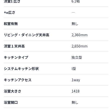
洋室1 広さ
6.1帖
+α広さ
―
和室有無
無し
リビング・ダイニング天井高
2,360mm
洋室１天井高
2,650mm
キッチンタイプ
独立型
システムキッチン形状
I型
キッチンアクセス
1way
浴室大きさ
1418
浴室開口
無し