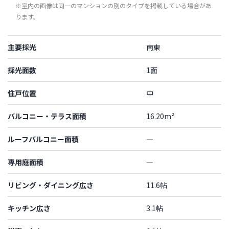
※室内の画像は同一のマンションの別のタイプを掲載している場合があ
ります。
主要採光
南東
採光面数
1面
住戸位置
中
バルコニー・テラス面積
16.20m²
ルーフバルコニー面積
―
専用庭面積
―
リビング・ダイニング広さ
11.6帖
キッチン広さ
3.1帖