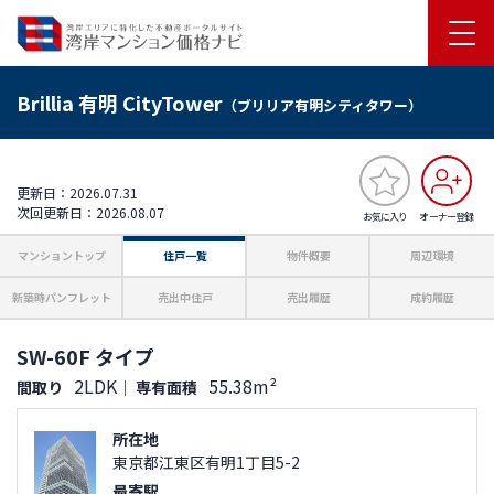
Brillia 有明 CityTower
（ブリリア有明シティタワー）
更新日：2026.07.31
次回更新日：2026.08.07
お気に入り
オーナー登録
マンショントップ
住戸一覧
物件概要
周辺環境
新築時パンフレット
売出中住戸
売出履歴
成約履歴
SW-60F タイプ
2LDK
55.38m²
間取り
｜
専有面積
所在地
東京都江東区有明1丁目5-2
最寄駅