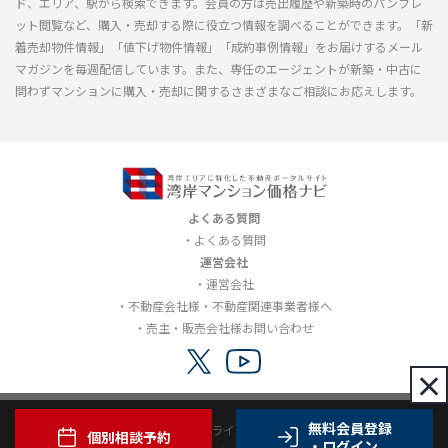
ド、エリア、駅から検索できます。会員の方は売出履歴や新築時のパンフレ
ット閲覧など、購入・売却する際に役立つ情報を調べることができます。「新
着売却物件情報」「値下げ物件情報」「成約事例情報」をお届けするメール
マガジンを毎週配信しています。また、専任のエージェントが新築・中古に
問わずマンションに購入・売却に関するさまざまなご相談にお応えします。
よくある質問
よくある質問
運営会社
運営会社
不動産会社様・不動産関連事業者様へ
売主・販売会社様お問い合わせ
×
無料会員登録
利用規約
プライバシーポリシー
個別相談予約
・ログイン