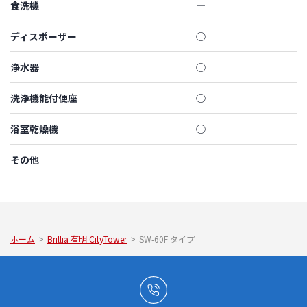
食洗機
―
ディスポーザー
◯
浄水器
◯
洗浄機能付便座
◯
浴室乾燥機
◯
その他
ホーム
>
Brillia 有明 CityTower
>
SW-60F タイプ