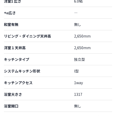
洋室1 広さ
6.0帖
+α広さ
―
和室有無
無し
リビング・ダイニング天井高
2,650mm
洋室１天井高
2,650mm
キッチンタイプ
独立型
システムキッチン形状
I型
キッチンアクセス
1way
浴室大きさ
1317
浴室開口
無し