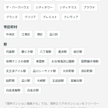
ザ・パークハウス
シティタワー
シティテラス
プラウド
ブランズ
ブリリア
プレミスト
クレヴィア
市区町村
中央区
江東区
港区
品川区
駅
月島駅
勝どき駅
八丁堀駅
豊洲駅
辰巳駅
有明テニスの森駅
東雲駅
お台場海浜公園駅
国際展示場駅
天王洲アイル駅
品川シーサイド駅
大井町駅
浜松町駅
田町駅
品川駅
大崎駅
五反田駅
高輪台駅
白金高輪駅
白金台駅
「湾岸マンション価格ナビ」では、湾岸エリアのマンションをフリーワー