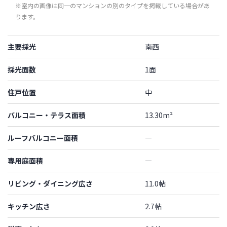
※室内の画像は同一のマンションの別のタイプを掲載している場合があ
ります。
主要採光
南西
採光面数
1面
住戸位置
中
バルコニー・テラス面積
13.30m²
ルーフバルコニー面積
―
専用庭面積
―
リビング・ダイニング広さ
11.0帖
キッチン広さ
2.7帖