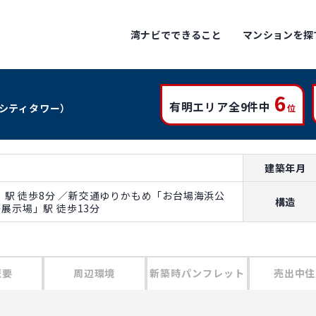
湾ナビでできること
マンションを探
6
有明エリア全9件中
シティタワー）
位
建築年月
駅 徒歩8分 ／新交通ゆりかもめ「お台場海浜公
構造
際展示場」駅 徒歩13分
概要
周辺環境
新築時パンフレット
売出中住