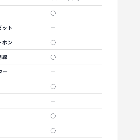
◯
ゼット
―
ーホン
◯
用線
◯
ター
―
◯
―
◯
◯