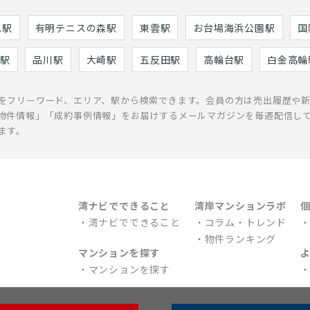
巳駅
有明テニスの森駅
東雲駅
お台場海浜公園駅
国
駅
品川駅
大崎駅
五反田駅
高輪台駅
白金高輪
をフリーワード、エリア、駅から検索できます。会員の方は売出履歴や
物件情報」「成約事例情報」をお届けするメールマガジンを毎週配信し
ます。
湾ナビでできること
湾岸マンションラボ
湾ナビでできること
コラム・トレンド
物件ランキング
マンションを探す
マンションを探す