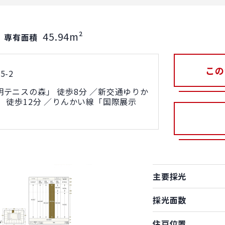
45.94m²
｜
専有面積
この
-2
テニスの森」 徒歩8分 ／新交通ゆりか
 徒歩12分 ／りんかい線「国際展示
主要採光
採光面数
住戸位置