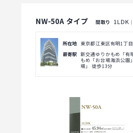
NW-50A タイプ
1LDK
間取り
所在地
東京都江東区有明1丁目5
最寄駅
新交通ゆりかもめ「有明
もめ「お台場海浜公園」
場」 徒歩13分