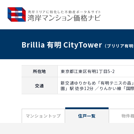
Brillia 有明 CityTower
（ブリリア有明
所在地
東京都江東区有明1丁目5-2
新交通ゆりかもめ「有明テニスの森」
交通
園」駅 徒歩12分 ／りんかい線「国
マンショントップ
住戸一覧
物件