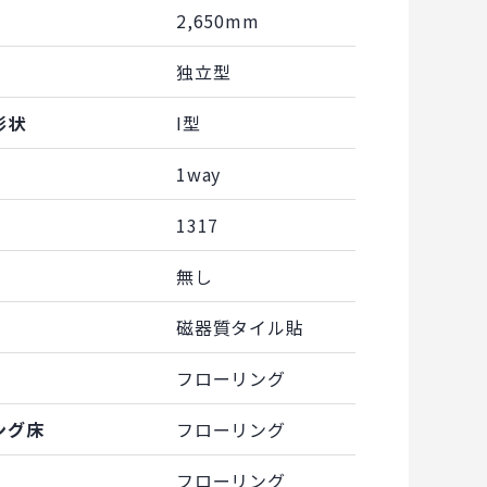
2,650mm
独立型
形状
I型
1way
1317
無し
磁器質タイル貼
フローリング
ング床
フローリング
フローリング