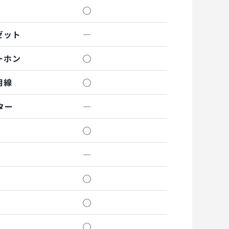
◯
ゼット
―
ーホン
◯
用線
◯
ター
―
◯
―
◯
◯
◯