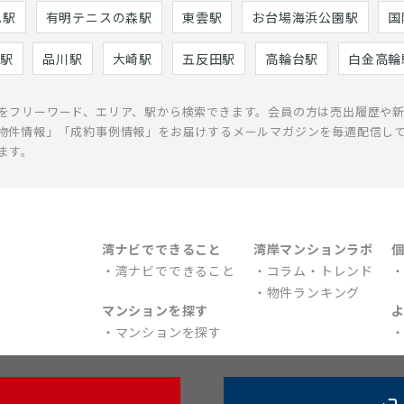
巳駅
有明テニスの森駅
東雲駅
お台場海浜公園駅
国
駅
品川駅
大崎駅
五反田駅
高輪台駅
白金高輪
をフリーワード、エリア、駅から検索できます。会員の方は売出履歴や
物件情報」「成約事例情報」をお届けするメールマガジンを毎週配信し
ます。
湾ナビでできること
湾岸マンションラボ
湾ナビでできること
コラム・トレンド
物件ランキング
マンションを探す
マンションを探す