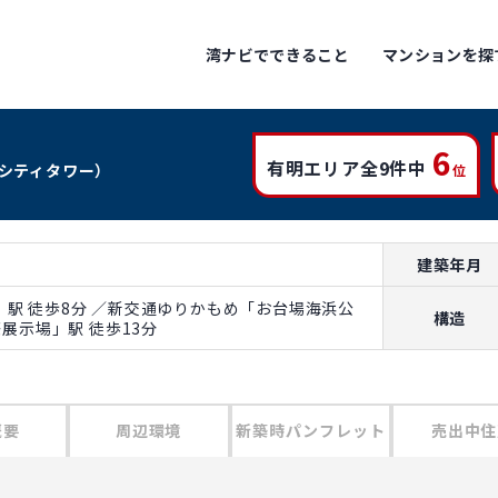
湾ナビでできること
マンションを探
6
有明エリア全9件中
シティタワー）
位
建築年月
駅 徒歩8分 ／新交通ゆりかもめ「お台場海浜公
構造
際展示場」駅 徒歩13分
概要
周辺環境
新築時パンフレット
売出中住