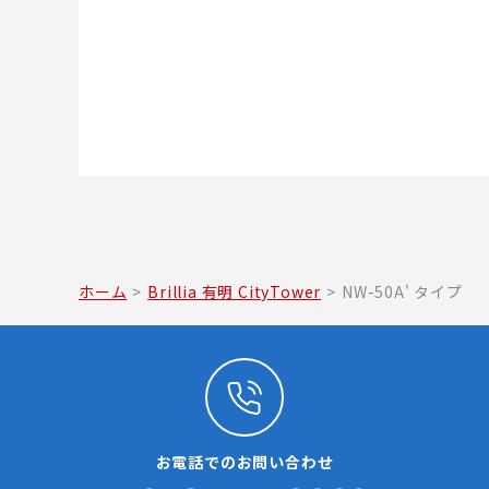
ホーム
>
Brillia 有明 CityTower
>
NW-50A' タイプ
お電話でのお問い合わせ