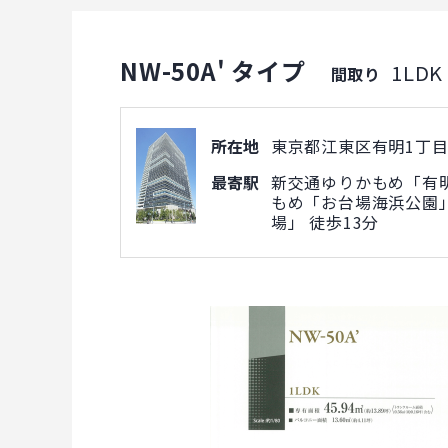
NW-50A' タイプ
1LDK
間取り
所在地
東京都江東区有明1丁目5
最寄駅
新交通ゆりかもめ「有明
もめ「お台場海浜公園」
場」 徒歩13分