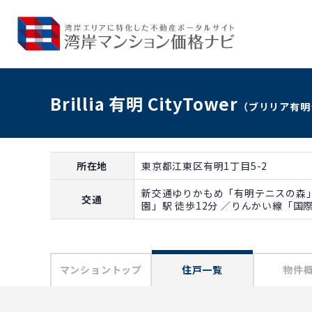
Brillia 有明 CityTower
（ブリリア有明
所在地
東京都江東区有明1丁目5-2
新交通ゆりかもめ「有明テニスの森」
交通
園」駅 徒歩12分 ／りんかい線「国
マンショントップ
住戸一覧
物件