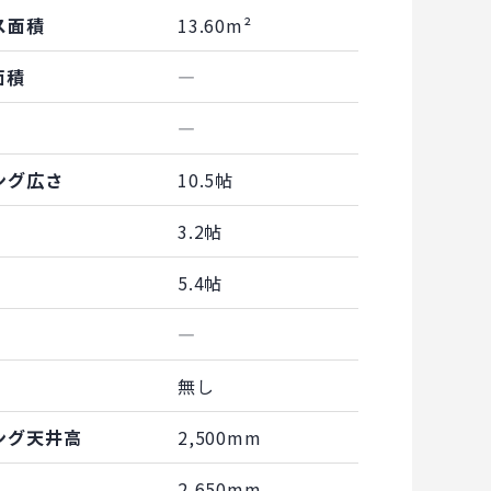
ス面積
13.60m²
面積
―
―
ング広さ
10.5帖
3.2帖
5.4帖
―
無し
ング天井高
2,500mm
2,650mm