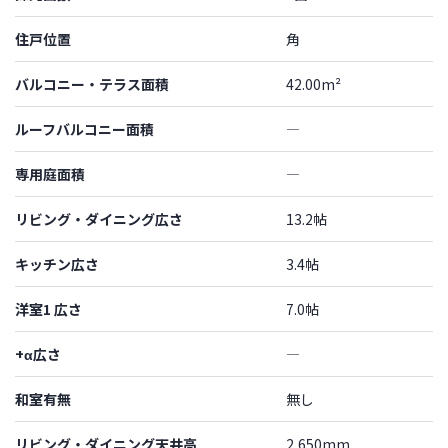
住戸位置
角
バルコニー・テラス面積
42.00m²
ルーフバルコニー面積
―
専用庭面積
―
リビング・ダイニング広さ
13.2帖
キッチン広さ
3.4帖
洋室1 広さ
7.0帖
+α広さ
―
和室有無
無し
リビング・ダイニング天井高
2,650mm