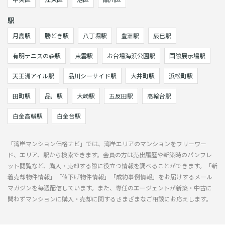
駅
月島駅
勝どき駅
八丁堀駅
豊洲駅
辰巳駅
有明テニスの森駅
東雲駅
お台場海浜公園駅
国際展示場駅
天王洲アイル駅
品川シーサイド駅
大井町駅
浜松町駅
田町駅
品川駅
大崎駅
五反田駅
高輪台駅
白金高輪駅
白金台駅
「湾岸マンション価格ナビ」では、湾岸エリアのマンションをフリーワー
ド、エリア、駅から検索できます。会員の方は売出履歴や新築時のパンフレ
ット閲覧など、購入・売却する際に役立つ情報を調べることができます。「新
着売却物件情報」「値下げ物件情報」「成約事例情報」をお届けするメール
マガジンを毎週配信しています。また、専任のエージェントが新築・中古に
問わずマンションに購入・売却に関するさまざまなご相談にお応えします。