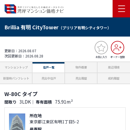
Brillia 有明 CityTower
（ブリリア有明シティタワー）
更新日：2026.08.07
次回更新日：2026.08.28
お気に入り
オーナー登録
マンショントップ
住戸一覧
物件概要
周辺環境
新築時パンフレット
売出中住戸
売出履歴
成約履歴
W-80C タイプ
3LDK
75.91m²
間取り
｜
専有面積
所在地
東京都江東区有明1丁目5-2
最寄駅