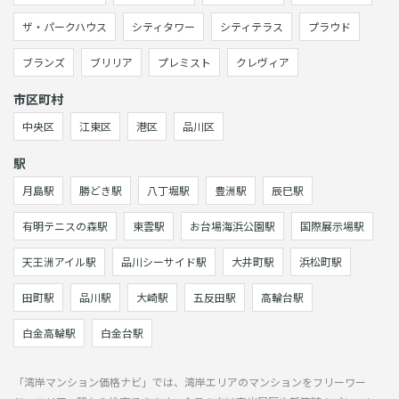
ザ・パークハウス
シティタワー
シティテラス
プラウド
ブランズ
ブリリア
プレミスト
クレヴィア
市区町村
中央区
江東区
港区
品川区
駅
月島駅
勝どき駅
八丁堀駅
豊洲駅
辰巳駅
有明テニスの森駅
東雲駅
お台場海浜公園駅
国際展示場駅
天王洲アイル駅
品川シーサイド駅
大井町駅
浜松町駅
田町駅
品川駅
大崎駅
五反田駅
高輪台駅
白金高輪駅
白金台駅
「湾岸マンション価格ナビ」では、湾岸エリアのマンションをフリーワー