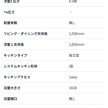
洋室1 広さ
6.5帖
+α広さ
―
和室有無
無し
リビング・ダイニング天井高
2,500mm
洋室１天井高
2,650mm
キッチンタイプ
独立型
システムキッチン形状
I型
キッチンアクセス
1way
浴室大きさ
1418
浴室開口
無し