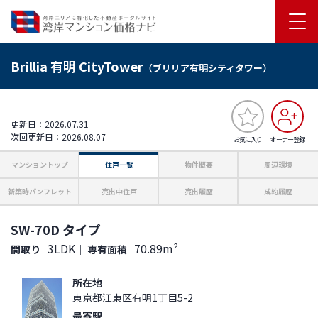
Brillia 有明 CityTower
（ブリリア有明シティタワー）
更新日：2026.07.31
次回更新日：2026.08.07
お気に入り
オーナー登録
マンショントップ
住戸一覧
物件概要
周辺環境
新築時パンフレット
売出中住戸
売出履歴
成約履歴
SW-70D タイプ
3LDK
70.89m²
間取り
｜
専有面積
所在地
東京都江東区有明1丁目5-2
最寄駅