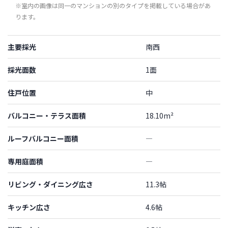
※室内の画像は同一のマンションの別のタイプを掲載している場合があ
ります。
主要採光
南西
採光面数
1面
住戸位置
中
バルコニー・テラス面積
18.10m²
ルーフバルコニー面積
―
専用庭面積
―
リビング・ダイニング広さ
11.3帖
キッチン広さ
4.6帖