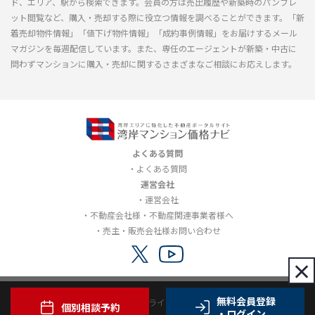
ド、エリア、駅から検索できます。会員の方は売出履歴や新築時のパンフレ
ット閲覧など、購入・売却する際に役立つ情報を調べることができます。「新
着売却物件情報」「値下げ物件情報」「成約事例情報」をお届けするメール
マガジンを毎週配信しています。また、専任のエージェントが新築・中古に
問わずマンションに購入・売却に関するさまざまなご相談にお応えします。
よくある質問
よくある質問
運営会社
運営会社
不動産会社様・不動産関連事業者様へ
売主・販売会社様お問い合わせ
×
無料会員登録
利用規約
プライバシーポリシー
個別相談予約
・ログイン