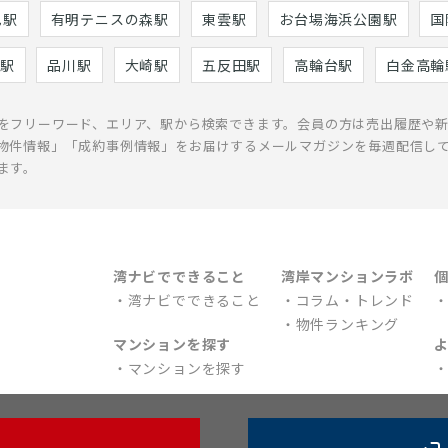
巳駅
有明テニスの森駅
東雲駅
お台場海浜公園駅
国
駅
品川駅
大崎駅
五反田駅
高輪台駅
白金高輪
をフリーワード、エリア、駅から検索できます。会員の方は売出履歴や
物件情報」「成約事例情報」をお届けするメールマガジンを毎週配信し
ます。
湾ナビでできること
湾岸マンションラボ
湾ナビでできること
コラム・トレンド
物件ランキング
マンションを探す
マンションを探す