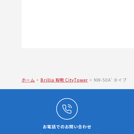
ホーム
>
Brillia 有明 CityTower
>
NW-50A' タイプ
お電話でのお問い合わせ