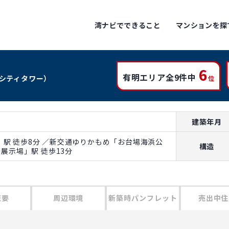
湾ナビでできること
マンションを探
6
有明エリア全9件中
シティタワー）
位
建築年月
駅 徒歩8分 ／新交通ゆりかもめ「お台場海浜公
構造
際展示場」駅 徒歩13分
概要
周辺環境
新築時パンフレット
売出中住