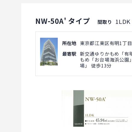
NW-50A' タイプ
1LDK
間取り
所在地
東京都江東区有明1丁目5
最寄駅
新交通ゆりかもめ「有明
もめ「お台場海浜公園」
場」 徒歩13分