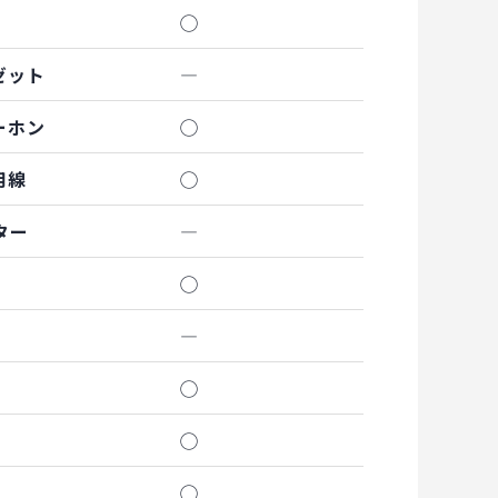
◯
ゼット
―
ーホン
◯
用線
◯
ター
―
◯
―
◯
◯
◯