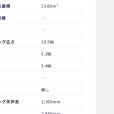
ス面積
13.60m²
面積
―
―
ング広さ
10.5帖
3.2帖
5.4帖
―
無し
ング天井高
2,500mm
2,650mm