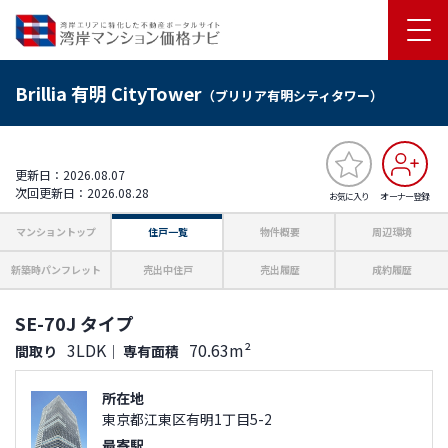
Brillia 有明 CityTower
（ブリリア有明シティタワー）
更新日：2026.08.07
次回更新日：2026.08.28
お気に入り
オーナー登録
マンショントップ
住戸一覧
物件概要
周辺環境
新築時パンフレット
売出中住戸
売出履歴
成約履歴
SE-70J タイプ
3LDK
70.63m²
間取り
｜
専有面積
所在地
東京都江東区有明1丁目5-2
最寄駅