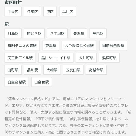
市区町村
中央区
江東区
港区
品川区
駅
月島駅
勝どき駅
八丁堀駅
豊洲駅
辰巳駅
有明テニスの森駅
東雲駅
お台場海浜公園駅
国際展示場駅
天王洲アイル駅
品川シーサイド駅
大井町駅
浜松町駅
田町駅
品川駅
大崎駅
五反田駅
高輪台駅
白金高輪駅
白金台駅
「湾岸マンション価格ナビ」では、湾岸エリアのマンションをフリーワー
ド、エリア、駅から検索できます。会員の方は売出履歴や新築時のパンフレ
ット閲覧など、購入・売却する際に役立つ情報を調べることができます。「新
着売却物件情報」「値下げ物件情報」「成約事例情報」をお届けするメール
マガジンを毎週配信しています。また、専任のエージェントが新築・中古に
問わずマンションに購入・売却に関するさまざまなご相談にお応えします。