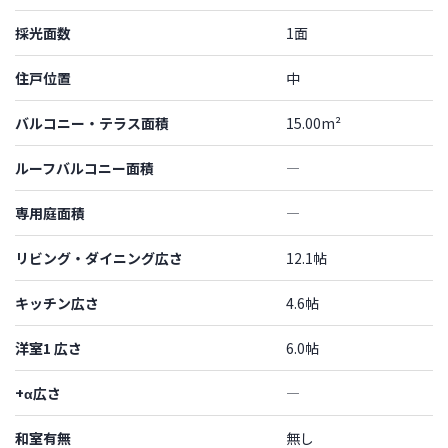
採光面数
1面
住戸位置
中
バルコニー・テラス面積
15.00m²
ルーフバルコニー面積
―
専用庭面積
―
リビング・ダイニング広さ
12.1帖
キッチン広さ
4.6帖
洋室1 広さ
6.0帖
+α広さ
―
和室有無
無し