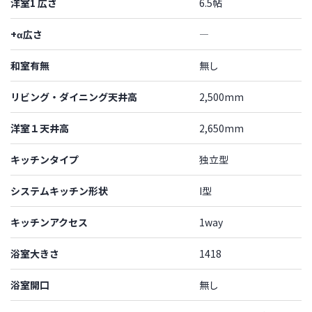
洋室1 広さ
6.5帖
+α広さ
―
和室有無
無し
リビング・ダイニング天井高
2,500mm
洋室１天井高
2,650mm
キッチンタイプ
独立型
システムキッチン形状
I型
キッチンアクセス
1way
浴室大きさ
1418
浴室開口
無し