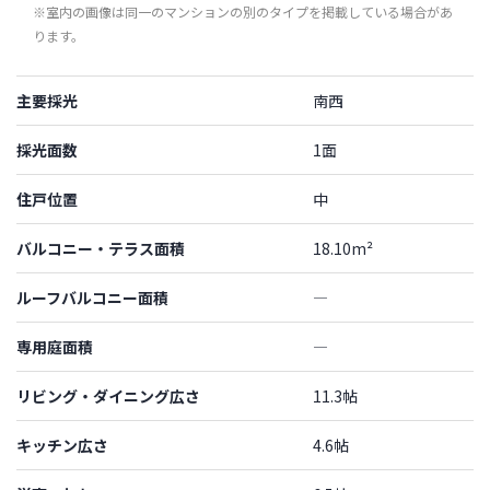
※室内の画像は同一のマンションの別のタイプを掲載している場合があ
ります。
主要採光
南西
採光面数
1面
住戸位置
中
バルコニー・テラス面積
18.10m²
ルーフバルコニー面積
―
専用庭面積
―
リビング・ダイニング広さ
11.3帖
キッチン広さ
4.6帖