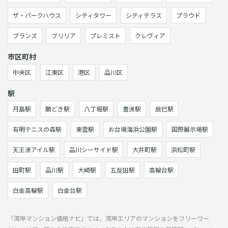
ザ・パークハウス
シティタワー
シティテラス
プラウド
ブランズ
ブリリア
プレミスト
クレヴィア
市区町村
中央区
江東区
港区
品川区
駅
月島駅
勝どき駅
八丁堀駅
豊洲駅
辰巳駅
有明テニスの森駅
東雲駅
お台場海浜公園駅
国際展示場駅
天王洲アイル駅
品川シーサイド駅
大井町駅
浜松町駅
田町駅
品川駅
大崎駅
五反田駅
高輪台駅
白金高輪駅
白金台駅
「湾岸マンション価格ナビ」では、湾岸エリアのマンションをフリーワー