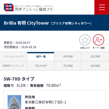
Brillia 有明 CityTower
（ブリリア有明シティタワー）
更新日：2026.08.07
次回更新日：2026.08.28
お気に入り
オーナー登録
マンショントップ
住戸一覧
物件概要
周辺環境
新築時パンフレット
売出中住戸
売出履歴
成約履歴
SW-70D タイプ
3LDK
70.89m²
間取り
｜
専有面積
所在地
東京都江東区有明1丁目5-2
最寄駅