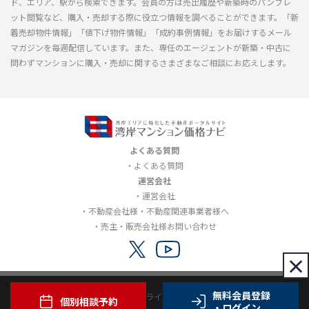
ド、エリア、駅から検索できます。会員の方は売出履歴や新築時のパンフレ
ット閲覧など、購入・売却する際に役立つ情報を調べることができます。「新
着売却物件情報」「値下げ物件情報」「成約事例情報」をお届けするメール
マガジンを毎週配信しています。また、専任のエージェントが新築・中古に
問わずマンションに購入・売却に関するさまざまなご相談にお応えします。
よくある質問
よくある質問
運営会社
運営会社
不動産会社様・不動産関連事業者様へ
売主・販売会社様お問い合わせ
×
無料会員登録
利用規約
プライバシーポリシー
個別相談予約
・ログイン