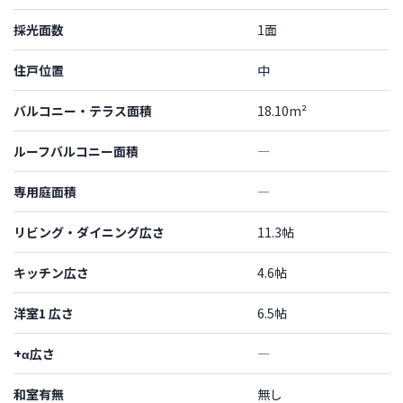
採光面数
1面
住戸位置
中
バルコニー・テラス面積
18.10m²
ルーフバルコニー面積
―
専用庭面積
―
リビング・ダイニング広さ
11.3帖
キッチン広さ
4.6帖
洋室1 広さ
6.5帖
+α広さ
―
和室有無
無し