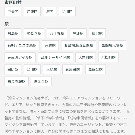
市区町村
中央区
江東区
港区
品川区
駅
月島駅
勝どき駅
八丁堀駅
豊洲駅
辰巳駅
有明テニスの森駅
東雲駅
お台場海浜公園駅
国際展示場駅
天王洲アイル駅
品川シーサイド駅
大井町駅
浜松町駅
田町駅
品川駅
大崎駅
五反田駅
高輪台駅
白金高輪駅
白金台駅
「湾岸マンション価格ナビ」では、湾岸エリアのマンションをフリーワー
ド、エリア、駅から検索できます。会員の方は売出履歴や新築時のパンフレ
ット閲覧など、購入・売却する際に役立つ情報を調べることができます。「新
着売却物件情報」「値下げ物件情報」「成約事例情報」をお届けするメール
マガジンを毎週配信しています。また、専任のエージェントが新築・中古に
問わずマンションに購入・売却に関するさまざまなご相談にお応えします。