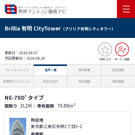
Brillia 有明 CityTower
（ブリリア有明シティタワー）
更新日：2026.08.07
次回更新日：2026.08.28
お気に入り
オーナー登録
マンショントップ
住戸一覧
物件概要
周辺環境
新築時パンフレット
売出中住戸
売出履歴
成約履歴
NE-70D' タイプ
3LDK
70.89m²
間取り
｜
専有面積
所在地
東京都江東区有明1丁目5-2
最寄駅