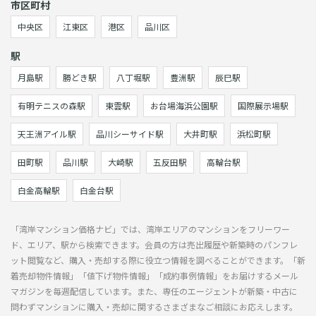
市区町村
中央区
江東区
港区
品川区
駅
月島駅
勝どき駅
八丁堀駅
豊洲駅
辰巳駅
有明テニスの森駅
東雲駅
お台場海浜公園駅
国際展示場駅
天王洲アイル駅
品川シーサイド駅
大井町駅
浜松町駅
田町駅
品川駅
大崎駅
五反田駅
高輪台駅
白金高輪駅
白金台駅
「湾岸マンション価格ナビ」では、湾岸エリアのマンションをフリーワー
ド、エリア、駅から検索できます。会員の方は売出履歴や新築時のパンフレ
ット閲覧など、購入・売却する際に役立つ情報を調べることができます。「新
着売却物件情報」「値下げ物件情報」「成約事例情報」をお届けするメール
マガジンを毎週配信しています。また、専任のエージェントが新築・中古に
問わずマンションに購入・売却に関するさまざまなご相談にお応えします。