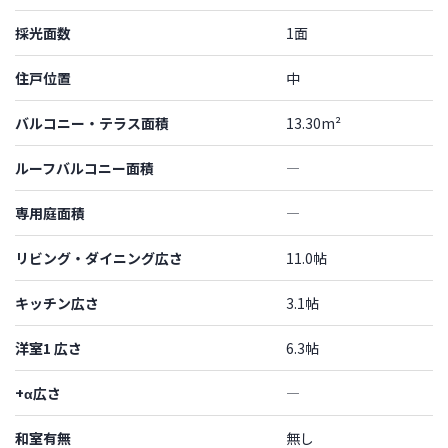
採光面数
1面
住戸位置
中
バルコニー・テラス面積
13.30m²
ルーフバルコニー面積
―
専用庭面積
―
リビング・ダイニング広さ
11.0帖
キッチン広さ
3.1帖
洋室1 広さ
6.3帖
+α広さ
―
和室有無
無し