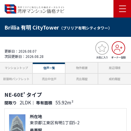
Brillia 有明 CityTower
（ブリリア有明シティタワー）
更新日：2026.08.07
次回更新日：2026.08.28
お気に入り
オーナー登録
マンショントップ
住戸一覧
物件概要
周辺環境
新築時パンフレット
売出中住戸
売出履歴
成約履歴
NE-60E' タイプ
2LDK
55.92m²
間取り
｜
専有面積
所在地
東京都江東区有明1丁目5-2
最寄駅