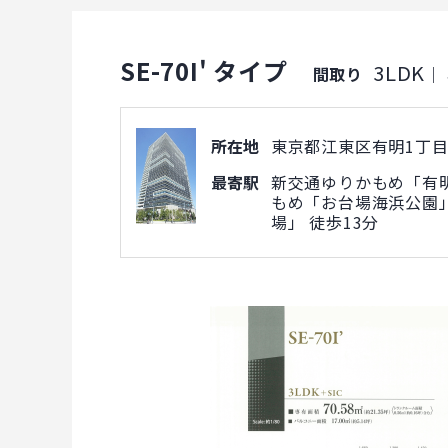
SE-70I' タイプ
3LDK
間取り
｜
所在地
東京都江東区有明1丁目5
最寄駅
新交通ゆりかもめ「有明
もめ「お台場海浜公園」
場」 徒歩13分