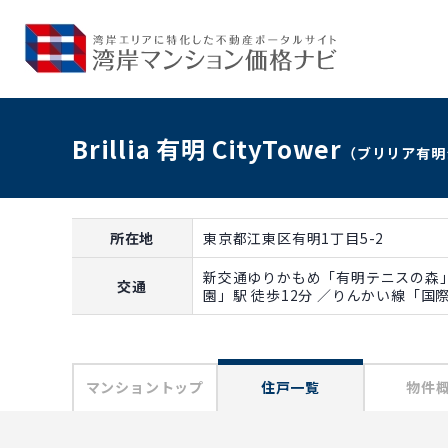
Brillia 有明 CityTower
（ブリリア有明
所在地
東京都江東区有明1丁目5-2
新交通ゆりかもめ「有明テニスの森」
交通
園」駅 徒歩12分 ／りんかい線「国
マンショントップ
住戸一覧
物件