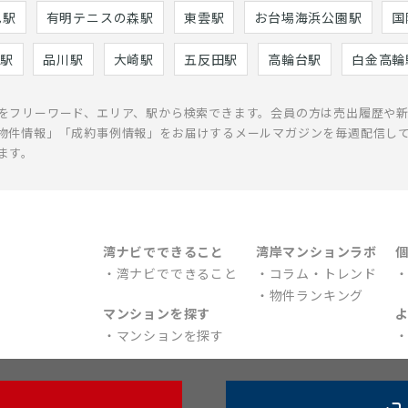
巳駅
有明テニスの森駅
東雲駅
お台場海浜公園駅
国
駅
品川駅
大崎駅
五反田駅
高輪台駅
白金高輪
をフリーワード、エリア、駅から検索できます。会員の方は売出履歴や
物件情報」「成約事例情報」をお届けするメールマガジンを毎週配信し
ます。
湾ナビでできること
湾岸マンションラボ
湾ナビでできること
コラム・トレンド
物件ランキング
マンションを探す
マンションを探す