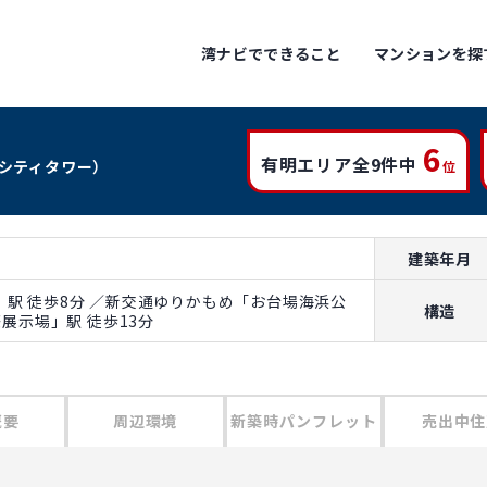
湾ナビでできること
マンションを探
6
有明エリア全9件中
シティタワー）
位
建築年月
駅 徒歩8分 ／新交通ゆりかもめ「お台場海浜公
構造
際展示場」駅 徒歩13分
概要
周辺環境
新築時パンフレット
売出中住