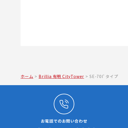
ホーム
>
Brillia 有明 CityTower
>
SE-70I' タイプ
お電話でのお問い合わせ