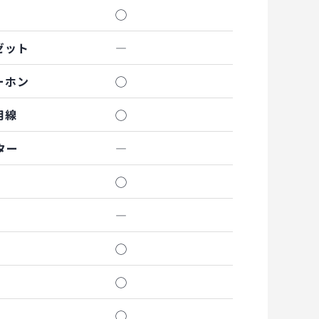
◯
ゼット
―
ーホン
◯
用線
◯
ター
―
◯
―
◯
◯
◯