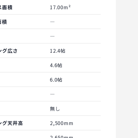
ス面積
17.00m²
面積
―
―
ング広さ
12.4帖
4.6帖
6.0帖
―
無し
ング天井高
2,500mm
2,650mm