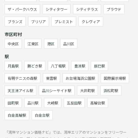
ザ・パークハウス
シティタワー
シティテラス
プラウド
ブランズ
ブリリア
プレミスト
クレヴィア
市区町村
中央区
江東区
港区
品川区
駅
月島駅
勝どき駅
八丁堀駅
豊洲駅
辰巳駅
有明テニスの森駅
東雲駅
お台場海浜公園駅
国際展示場駅
天王洲アイル駅
品川シーサイド駅
大井町駅
浜松町駅
田町駅
品川駅
大崎駅
五反田駅
高輪台駅
白金高輪駅
白金台駅
「湾岸マンション価格ナビ」では、湾岸エリアのマンションをフリーワー