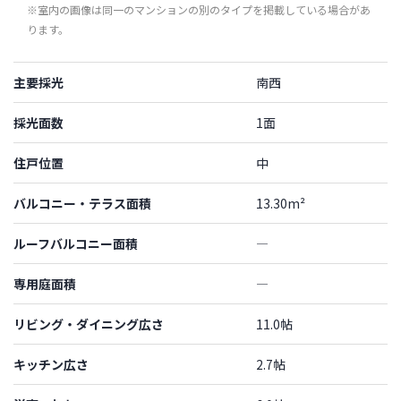
※室内の画像は同一のマンションの別のタイプを掲載している場合があ
ります。
主要採光
南西
採光面数
1面
住戸位置
中
バルコニー・テラス面積
13.30m²
ルーフバルコニー面積
―
専用庭面積
―
リビング・ダイニング広さ
11.0帖
キッチン広さ
2.7帖