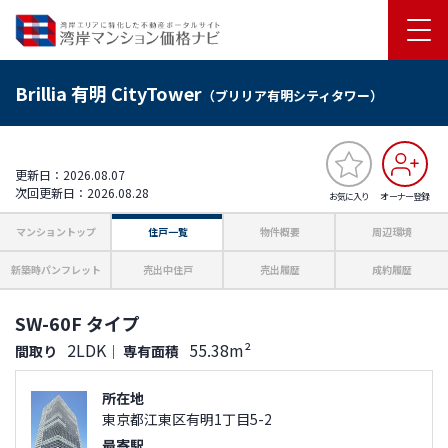
Brillia 有明 CityTower
（ブリリア有明シティタワー）
更新日：2026.08.07
次回更新日：2026.08.28
お気に入り
オーナー登録
マンショントップ
住戸一覧
物件概要
周辺環境
新築時パンフレット
売出中住戸
売出履歴
成約履歴
SW-60F タイプ
2LDK
55.38m²
間取り
｜
専有面積
所在地
東京都江東区有明1丁目5-2
最寄駅