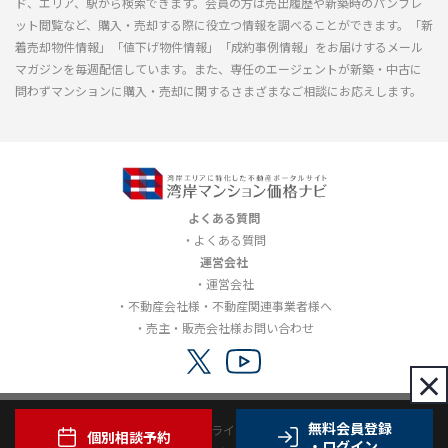
ド、エリア、駅から検索できます。会員の方は売出履歴や新築時のパンフレ
ット閲覧など、購入・売却する際に役立つ情報を調べることができます。「新
着売却物件情報」「値下げ物件情報」「成約事例情報」をお届けするメール
マガジンを毎週配信しています。また、専任のエージェントが新築・中古に
問わずマンションに購入・売却に関するさまざまなご相談にお応えします。
よくある質問
よくある質問
運営会社
運営会社
不動産会社様・不動産関連事業者様へ
売主・販売会社様お問い合わせ
×
無料会員登録
利用規約
プライバシーポリシー
個別相談予約
・ログイン