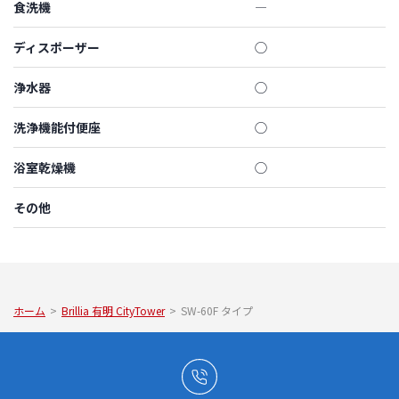
食洗機
―
ディスポーザー
◯
浄水器
◯
洗浄機能付便座
◯
浴室乾燥機
◯
その他
ホーム
>
Brillia 有明 CityTower
>
SW-60F タイプ