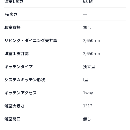
洋室1 広さ
6.0帖
+α広さ
―
和室有無
無し
リビング・ダイニング天井高
2,650mm
洋室１天井高
2,650mm
キッチンタイプ
独立型
システムキッチン形状
I型
キッチンアクセス
1way
浴室大きさ
1317
浴室開口
無し