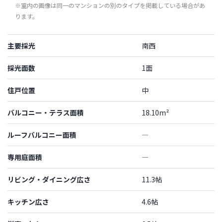
※室内の画像は同一のマンションの別のタイプを掲載している場合があ
ります。
主要採光
南西
採光面数
1面
住戸位置
中
バルコニー・テラス面積
18.10m²
ルーフバルコニー面積
―
専用庭面積
―
リビング・ダイニング広さ
11.3帖
キッチン広さ
4.6帖