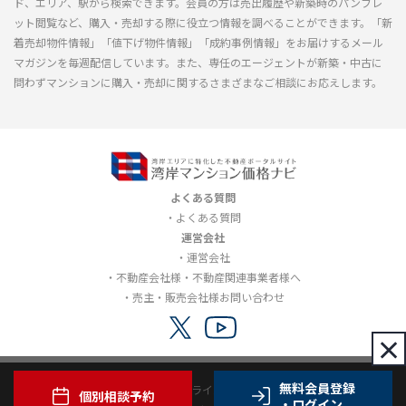
ド、エリア、駅から検索できます。会員の方は売出履歴や新築時のパンフレ
ット閲覧など、購入・売却する際に役立つ情報を調べることができます。「新
着売却物件情報」「値下げ物件情報」「成約事例情報」をお届けするメール
マガジンを毎週配信しています。また、専任のエージェントが新築・中古に
問わずマンションに購入・売却に関するさまざまなご相談にお応えします。
よくある質問
よくある質問
運営会社
運営会社
不動産会社様・不動産関連事業者様へ
売主・販売会社様お問い合わせ
×
無料会員登録
利用規約
プライバシーポリシー
個別相談予約
・ログイン