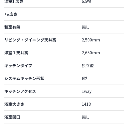
洋室1 広さ
6.5帖
+α広さ
―
和室有無
無し
リビング・ダイニング天井高
2,500mm
洋室１天井高
2,650mm
キッチンタイプ
独立型
システムキッチン形状
I型
キッチンアクセス
1way
浴室大きさ
1418
浴室開口
無し