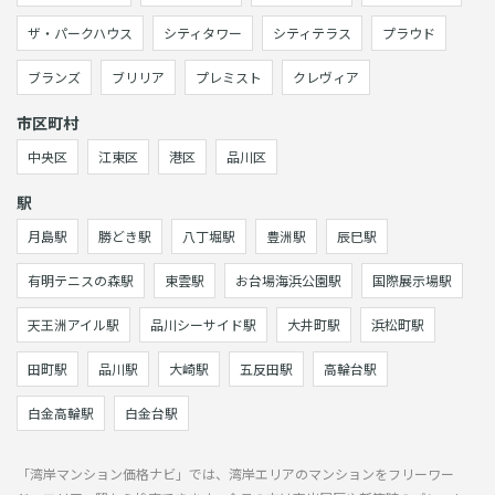
ザ・パークハウス
シティタワー
シティテラス
プラウド
ブランズ
ブリリア
プレミスト
クレヴィア
市区町村
中央区
江東区
港区
品川区
駅
月島駅
勝どき駅
八丁堀駅
豊洲駅
辰巳駅
有明テニスの森駅
東雲駅
お台場海浜公園駅
国際展示場駅
天王洲アイル駅
品川シーサイド駅
大井町駅
浜松町駅
田町駅
品川駅
大崎駅
五反田駅
高輪台駅
白金高輪駅
白金台駅
「湾岸マンション価格ナビ」では、湾岸エリアのマンションをフリーワー