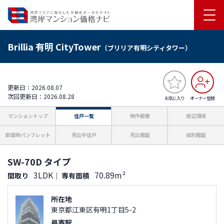
Brillia 有明 CityTower
（ブリリア有明シティタワー）
更新日：2026.08.07
次回更新日：2026.08.28
お気に入り
オーナー登録
マンショントップ
住戸一覧
物件概要
周辺環境
新築時パンフレット
売出中住戸
売出履歴
成約履歴
SW-70D タイプ
3LDK
70.89m²
間取り
｜
専有面積
所在地
東京都江東区有明1丁目5-2
最寄駅