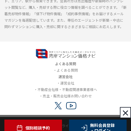
ド、エリア、駅から検索できます。会員の方は売出履歴や新築時のパンフレ
ット閲覧など、購入・売却する際に役立つ情報を調べることができます。「新
着売却物件情報」「値下げ物件情報」「成約事例情報」をお届けするメール
マガジンを毎週配信しています。また、専任のエージェントが新築・中古に
問わずマンションに購入・売却に関するさまざまなご相談にお応えします。
よくある質問
よくある質問
運営会社
運営会社
不動産会社様・不動産関連事業者様へ
売主・販売会社様お問い合わせ
×
無料会員登録
利用規約
プライバシーポリシー
個別相談予約
・ログイン