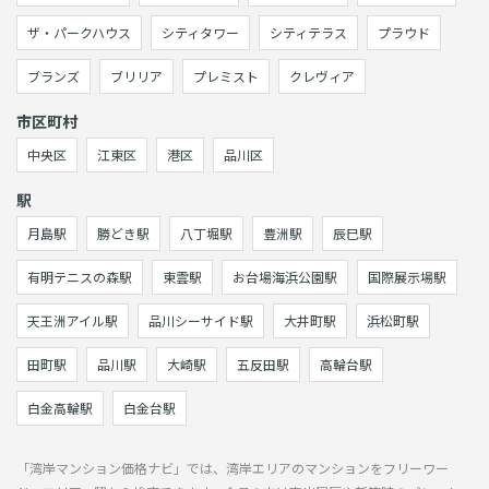
ザ・パークハウス
シティタワー
シティテラス
プラウド
ブランズ
ブリリア
プレミスト
クレヴィア
市区町村
中央区
江東区
港区
品川区
駅
月島駅
勝どき駅
八丁堀駅
豊洲駅
辰巳駅
有明テニスの森駅
東雲駅
お台場海浜公園駅
国際展示場駅
天王洲アイル駅
品川シーサイド駅
大井町駅
浜松町駅
田町駅
品川駅
大崎駅
五反田駅
高輪台駅
白金高輪駅
白金台駅
「湾岸マンション価格ナビ」では、湾岸エリアのマンションをフリーワー