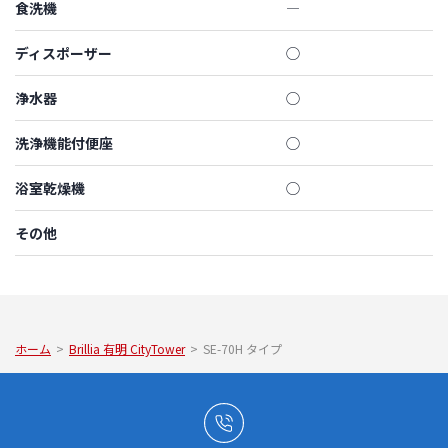
食洗機
―
ディスポーザー
◯
浄水器
◯
洗浄機能付便座
◯
浴室乾燥機
◯
その他
ホーム
>
Brillia 有明 CityTower
>
SE-70H タイプ