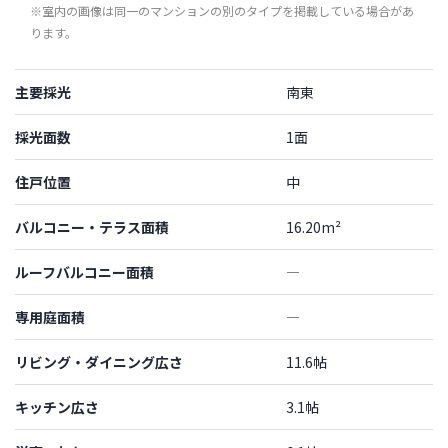
※室内の画像は同一のマンションの別のタイプを掲載している場合があ
ります。
主要採光
南東
採光面数
1面
住戸位置
中
バルコニー・テラス面積
16.20m²
ルーフバルコニー面積
―
専用庭面積
―
リビング・ダイニング広さ
11.6帖
キッチン広さ
3.1帖