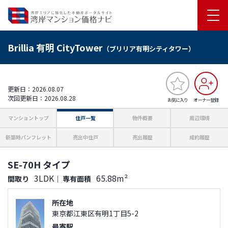
Brillia 有明 CityTower
（ブリリア有明シティタワー）
更新日：2026.08.07
次回更新日：2026.08.28
お気に入り
オーナー登録
マンショントップ
住戸一覧
物件概要
周辺環境
新築時パンフレット
売出中住戸
売出履歴
成約履歴
SE-70H タイプ
3LDK
65.88m²
間取り
｜
専有面積
所在地
東京都江東区有明1丁目5-2
最寄駅