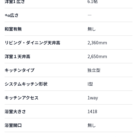
洋室1 広さ
6.1帖
+α広さ
―
和室有無
無し
リビング・ダイニング天井高
2,360mm
洋室１天井高
2,650mm
キッチンタイプ
独立型
システムキッチン形状
I型
キッチンアクセス
1way
浴室大きさ
1418
浴室開口
無し