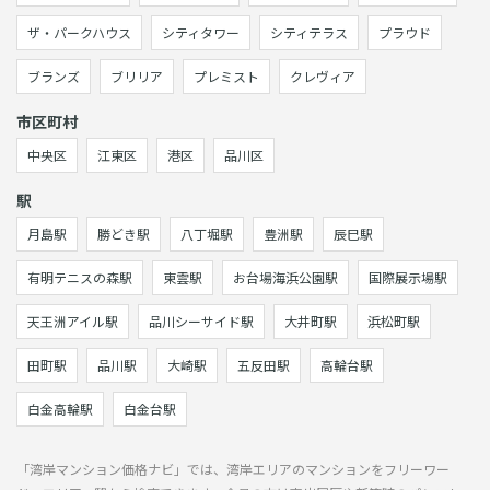
ザ・パークハウス
シティタワー
シティテラス
プラウド
ブランズ
ブリリア
プレミスト
クレヴィア
市区町村
中央区
江東区
港区
品川区
駅
月島駅
勝どき駅
八丁堀駅
豊洲駅
辰巳駅
有明テニスの森駅
東雲駅
お台場海浜公園駅
国際展示場駅
天王洲アイル駅
品川シーサイド駅
大井町駅
浜松町駅
田町駅
品川駅
大崎駅
五反田駅
高輪台駅
白金高輪駅
白金台駅
「湾岸マンション価格ナビ」では、湾岸エリアのマンションをフリーワー