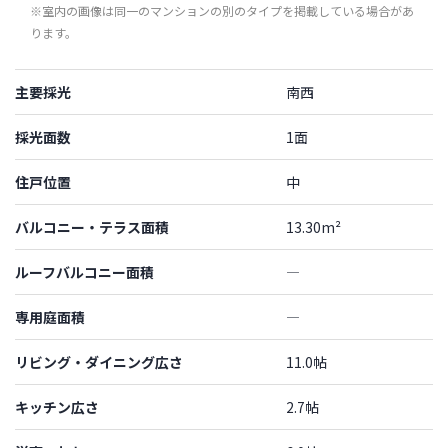
※室内の画像は同一のマンションの別のタイプを掲載している場合があ
ります。
主要採光
南西
採光面数
1面
住戸位置
中
バルコニー・テラス面積
13.30m²
ルーフバルコニー面積
―
専用庭面積
―
リビング・ダイニング広さ
11.0帖
キッチン広さ
2.7帖