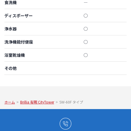
食洗機
―
ディスポーザー
◯
浄水器
◯
洗浄機能付便座
◯
浴室乾燥機
◯
その他
ホーム
>
Brillia 有明 CityTower
>
SW-60F タイプ