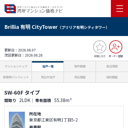
Brillia 有明 CityTower
（ブリリア有明シティタワー）
更新日：2026.08.07
次回更新日：2026.08.28
お気に入り
オーナー登録
マンショントップ
住戸一覧
物件概要
周辺環境
新築時パンフレット
売出中住戸
売出履歴
成約履歴
SW-60F タイプ
2LDK
55.38m²
間取り
｜
専有面積
所在地
東京都江東区有明1丁目5-2
最寄駅