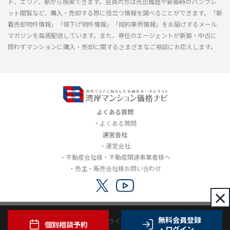
ド、エリア、駅から検索できます。会員の方は売出履歴や新築時のパンフレ
ット閲覧など、購入・売却する際に役立つ情報を調べることができます。「新
着売却物件情報」「値下げ物件情報」「成約事例情報」をお届けするメール
マガジンを毎週配信しています。また、専任のエージェントが新築・中古に
問わずマンションに購入・売却に関するさまざまなご相談にお応えします。
よくある質問
よくある質問
運営会社
運営会社
不動産会社様・不動産関連事業者様へ
売主・販売会社様お問い合わせ
×
無料会員登録
利用規約
プライバシーポリシー
個別相談予約
・ログイン