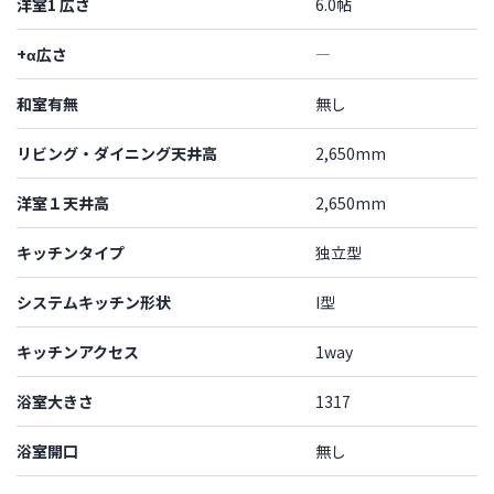
洋室1 広さ
6.0帖
+α広さ
―
和室有無
無し
リビング・ダイニング天井高
2,650mm
洋室１天井高
2,650mm
キッチンタイプ
独立型
システムキッチン形状
I型
キッチンアクセス
1way
浴室大きさ
1317
浴室開口
無し