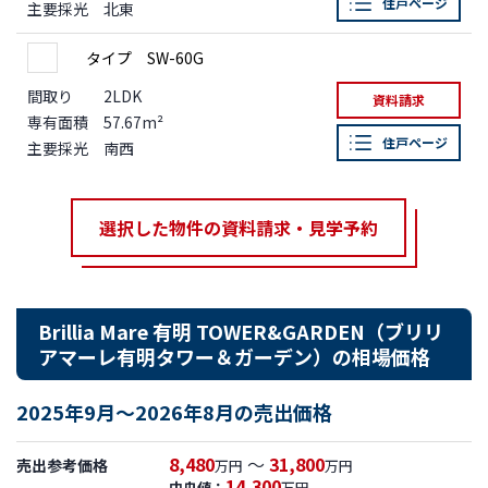
住戸ページ
主要採光
北東
タイプ SW-60G
間取り
2LDK
資料請求
専有面積
57.67m²
住戸ページ
主要採光
南西
選択した物件の資料請求・見学予約
Brillia Mare 有明 TOWER&GARDEN（ブリリ
アマーレ有明タワー＆ガーデン）の相場価格
2025年9月～2026年8月の売出価格
8,480
～
31,800
売出参考価格
万円
万円
14,300
中央値：
万円