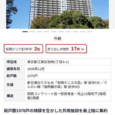
外観
2
17
有明エリア全9件中
位
売り出し中物件
件
所在地
東京都江東区有明1丁目4-11
建築年月
2008年12月
総戸数
1076戸
新交通ゆりかもめ「有明テニスの森」駅 徒歩5分 ／り
交通
んかい線「国際展示場」駅 徒歩8分
鉄筋コンクリート造一部鉄骨造・地上33階地下1階塔
構造
屋1階建
総戸数1076戸の規模を生かした共用施設を最上階に集約