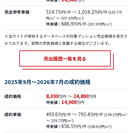
514.7
～ 1,016.2
売出参考単価
万円/坪
万円/坪
(155.7
万
～ 307.4
)
円/m²
万円/m²
686.9
中央値：
万円/坪
(207.8
)
万円/m²
※当サイトが保有するデータベースの対象マンション売出価格を表示さ
せております。実際の売買価格と乖離する場合がございます。
売出履歴一覧を見る
2025年9月～2026年7月の成約価格
8,030
～
24,800
成約価格
万円
万円
14,000
中央値：
万円
493.6
～ 792.4
成約単価
万円/坪
万円/坪
(149.3
万円/m²
～ 239.7
)
万円/m²
656.5
中央値：
万円/坪
(198.6
)
万円/m²