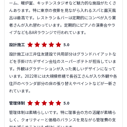
ーム、暖炉室、キッチンスタジオなど魅力的な施設がたくさ
んあります。特に東京の夜景を見ながら入れるスパと露天風
呂は最高です。レストラン＆バーは定期的にコンペが入り業
者さんが入れ替わっています。定期的にピアノの演奏会やラ
イブなどもBARラウンジで行われています。
設計施工
5.0
設計施工は三井住友建設で共用部分はグランドハイアットな
どを手掛けたデザイン会社のスーパーポテトが担当していま
す。外観はグラデーションが入った美しいデザインになって
います。2022年には大規模修繕で長谷工さんが入り外観や各
住戸のベランダ部分の床の張り替えやペイントなどが一新さ
れています。
管理体制
5.0
管理体制は素晴らしいです。特に理事会の方の活躍が素晴ら
しく、クォリティーと価格のバランスを見ながら管理費の支