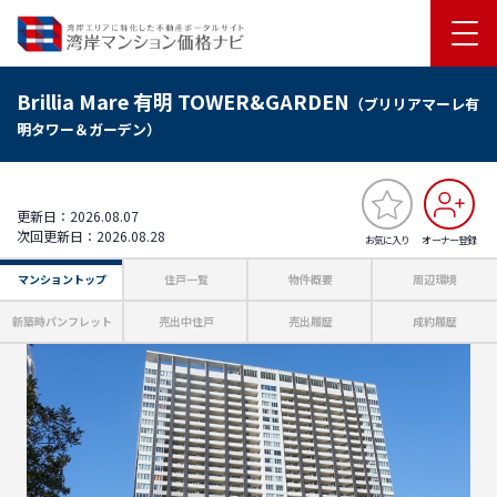
Brillia Mare 有明 TOWER&GARDEN
（ブリリアマーレ有
明タワー＆ガーデン）
更新日：2026.08.07
次回更新日：2026.08.28
お気に入り
オーナー登録
マンショントップ
住戸一覧
物件概要
周辺環境
新築時パンフレット
売出中住戸
売出履歴
成約履歴