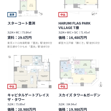
賃貸
中古
スターコート豊洲
HARUMI FLAG PARK
VILLAGE T棟
3LDK＋MC｜75.84㎡
3LDK＋WIC＋SIC｜71.45㎡
賃料：
29.0万円
価格：
16,480万円
東京メトロ有楽町線 「豊洲」駅 徒歩4分
都営大江戸線 「勝どき」駅 徒歩18分
新交通ゆりかもめ 「豊洲」駅 徒歩5分
中古
中古
キャピタルゲートプレイス
スカイズ タワー&ガーデン
ザ・タワー
3LDK｜75.89㎡
3LDK ｜84.94㎡
価格：
28,980万円
価格：
19,980万円