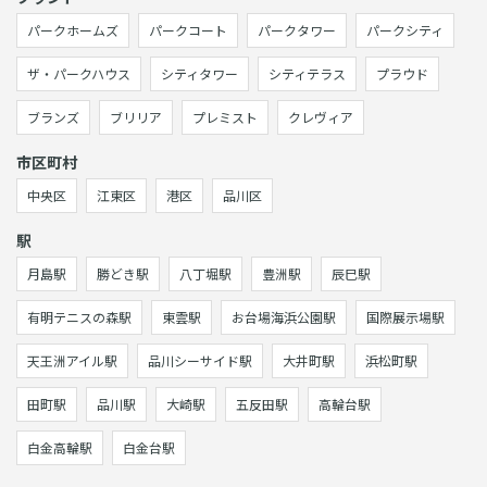
パークホームズ
パークコート
パークタワー
パークシティ
ザ・パークハウス
シティタワー
シティテラス
プラウド
ブランズ
ブリリア
プレミスト
クレヴィア
市区町村
中央区
江東区
港区
品川区
駅
月島駅
勝どき駅
八丁堀駅
豊洲駅
辰巳駅
有明テニスの森駅
東雲駅
お台場海浜公園駅
国際展示場駅
天王洲アイル駅
品川シーサイド駅
大井町駅
浜松町駅
田町駅
品川駅
大崎駅
五反田駅
高輪台駅
白金高輪駅
白金台駅