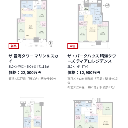
新築
中古
ザ 豊海タワー マリン＆スカ
ザ・パークハウス 晴海タワ
イ
ーズ ティアロレジデンス
3LDK＋WIC＋SIC＋S｜71.15㎡
2LDK｜64.67㎡
価格：
22,000万円
価格：
12,980万円
都営大江戸線 「勝どき」駅 徒歩10分
東京メトロ有楽町線 「月島」駅 徒歩13
分
都営大江戸線 「勝どき」駅 徒歩13分