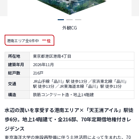
外観CG
－
港南エリア全6件中
位
所在地
東京都港区港南4丁目
建築年月
2026年11月
総戸数
216戸
JR山手線「品川」駅 徒歩13分 ／京浜東北線「品川」
交通
駅 徒歩13分 ／JR東海道本線「品川」駅 徒歩13分
構造
鉄筋コンクリート造・地上14階建
水辺の潤いを享受する港南エリア×「天王洲アイル」駅徒
歩6分。地上14階建て・全216邸、70年定期借地権付きレ
ジデンス
東京海洋大学の施設再整備に伴う土地活用によって生まれた、70