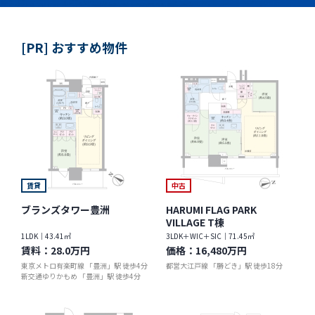
[PR] おすすめ物件
賃貸
中古
ブランズタワー豊洲
HARUMI FLAG PARK
VILLAGE T棟
1LDK｜43.41㎡
3LDK＋WIC＋SIC｜71.45㎡
賃料：
28.0万円
価格：
16,480万円
東京メトロ有楽町線 「豊洲」駅 徒歩4分
都営大江戸線 「勝どき」駅 徒歩18分
新交通ゆりかもめ 「豊洲」駅 徒歩4分