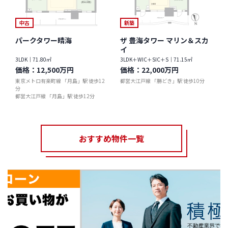
中古
新築
パークタワー晴海
ザ 豊海タワー マリン＆スカ
イ
3LDK｜71.80㎡
3LDK＋WIC＋SIC＋S｜71.15㎡
価格：
12,500万円
価格：
22,000万円
東京メトロ有楽町線 「月島」駅 徒歩12
都営大江戸線 「勝どき」駅 徒歩10分
分
都営大江戸線 「月島」駅 徒歩12分
おすすめ物件一覧