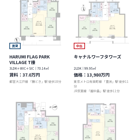
賃貸
中古
HARUMI FLAG PARK
キャナルワーフタワーズ
VILLAGE T棟
3LDK＋WIC＋SIC｜70.14㎡
2LDK｜99.95㎡
賃料：
37.0万円
価格：
13,980万円
都営大江戸線 「勝どき」駅 徒歩18分
東京メトロ有楽町線 「豊洲」駅 徒歩11
分
JR京葉線 「越中島」駅 徒歩11分