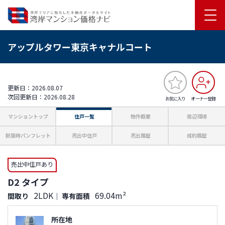
アップルタワー東京キャナルコート
更新日：2026.08.07
次回更新日：2026.08.28
お気に入り
オーナー登録
マンショントップ
住戸一覧
物件概要
周辺環境
新築時パンフレット
売出中住戸
売出履歴
成約履歴
売出中住戸あり
D2 タイプ
2LDK
69.04m²
間取り
｜
専有面積
所在地