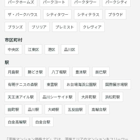
パークホームズ
パークコート
パークタワー
パークシティ
ザ・パークハウス
シティタワー
シティテラス
プラウド
ブランズ
ブリリア
プレミスト
クレヴィア
市区町村
中央区
江東区
港区
品川区
駅
月島駅
勝どき駅
八丁堀駅
豊洲駅
辰巳駅
有明テニスの森駅
東雲駅
お台場海浜公園駅
国際展示場駅
天王洲アイル駅
品川シーサイド駅
大井町駅
浜松町駅
田町駅
品川駅
大崎駅
五反田駅
高輪台駅
白金高輪駅
白金台駅
「湾岸マンション価格ナビ」では、湾岸エリアのマンションをフリーワー