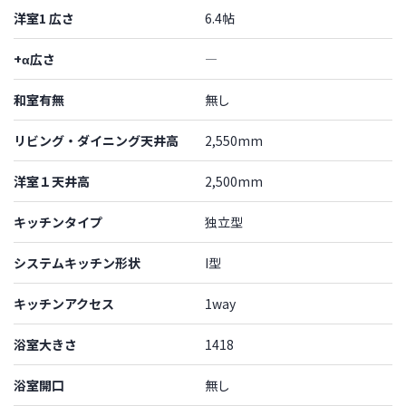
洋室1 広さ
6.4帖
+α広さ
―
和室有無
無し
リビング・ダイニング天井高
2,550mm
洋室１天井高
2,500mm
キッチンタイプ
独立型
システムキッチン形状
I型
キッチンアクセス
1way
浴室大きさ
1418
浴室開口
無し