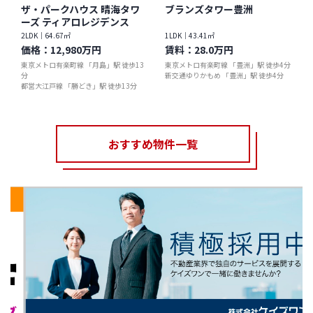
ザ・パークハウス 晴海タワ
ブランズタワー豊洲
ーズ ティアロレジデンス
2LDK｜64.67㎡
1LDK｜43.41㎡
価格：
12,980万円
賃料：
28.0万円
東京メトロ有楽町線 「月島」駅 徒歩13
東京メトロ有楽町線 「豊洲」駅 徒歩4分
分
新交通ゆりかもめ 「豊洲」駅 徒歩4分
都営大江戸線 「勝どき」駅 徒歩13分
おすすめ物件一覧