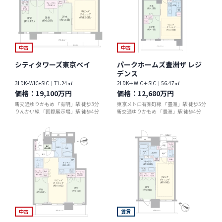
中古
中古
シティタワーズ東京ベイ
パークホームズ豊洲ザ レジ
デンス
3LDK+WIC+SIC｜71.24㎡
2LDK＋WIC＋SIC｜56.47㎡
価格：
19,100万円
価格：
12,680万円
新交通ゆりかもめ 「有明」駅 徒歩3分
東京メトロ有楽町線 「豊洲」駅 徒歩5分
りんかい線 「国際展示場」駅 徒歩4分
新交通ゆりかもめ 「豊洲」駅 徒歩4分
中古
賃貸