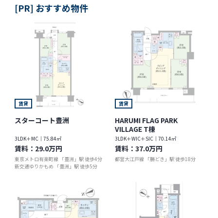
[PR] おすすめ物件
賃貸
賃貸
スターコート豊洲
HARUMI FLAG PARK
VILLAGE T棟
3LDK＋MC｜75.84㎡
3LDK＋WIC＋SIC｜70.14㎡
賃料：
29.0万円
賃料：
37.0万円
東京メトロ有楽町線 「豊洲」駅 徒歩4分
都営大江戸線 「勝どき」駅 徒歩18分
新交通ゆりかもめ 「豊洲」駅 徒歩5分