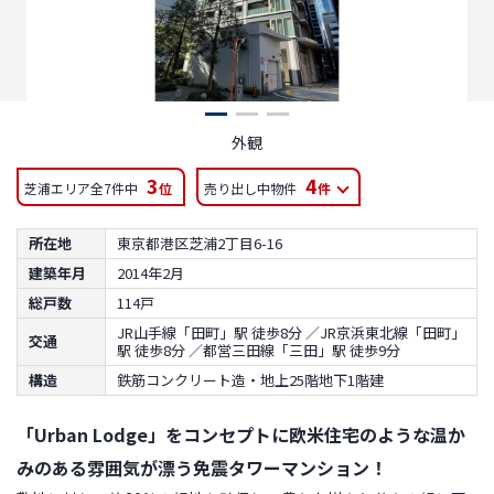
外観
3
4
芝浦エリア全7件中
位
売り出し中物件
件
所在地
東京都港区芝浦2丁目6-16
建築年月
2014年2月
総戸数
114戸
JR山手線「田町」駅 徒歩8分 ／JR京浜東北線「田町」
交通
駅 徒歩8分 ／都営三田線「三田」駅 徒歩9分
構造
鉄筋コンクリート造・地上25階地下1階建
「Urban Lodge」をコンセプトに欧米住宅のような温か
みのある雰囲気が漂う免震タワーマンション！