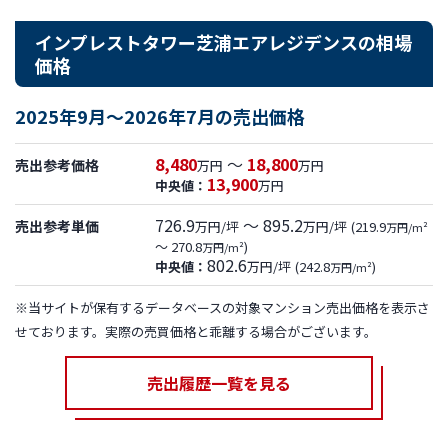
インプレストタワー芝浦エアレジデンスの相場
価格
2025年9月～2026年7月の売出価格
8,480
～
18,800
売出参考価格
万円
万円
13,900
中央値：
万円
726.9
～ 895.2
売出参考単価
万円/坪
万円/坪
(219.9
万円/m²
～ 270.8
)
万円/m²
802.6
中央値：
万円/坪
(242.8
)
万円/m²
※当サイトが保有するデータベースの対象マンション売出価格を表示さ
せております。実際の売買価格と乖離する場合がございます。
売出履歴一覧を見る