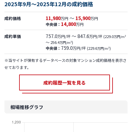
2025年9月～2025年12月の成約価格
11,980
～
15,900
成約価格
万円
万円
14,800
中央値：
万円
757.0
～ 847.6
成約単価
万円/坪
万円/坪
(229.0
万円/m²
～ 256.4
)
万円/m²
759.0
中央値：
万円/坪
(229.6
)
万円/m²
※当サイトが保有するデータベースの対象マンション成約価格を表示さ
せております。
成約履歴一覧を見る
相場推移グラフ