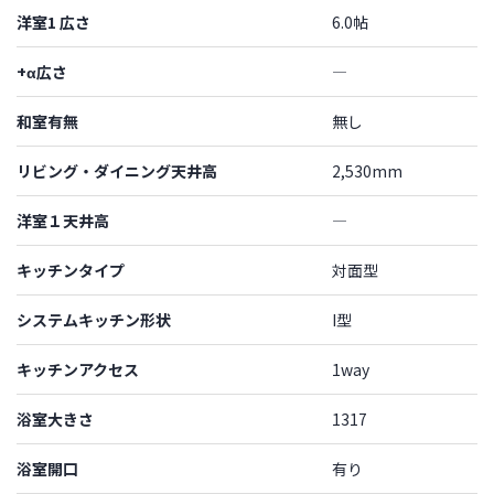
洋室1 広さ
6.0帖
+α広さ
―
和室有無
無し
リビング・ダイニング天井高
2,530mm
洋室１天井高
―
キッチンタイプ
対面型
システムキッチン形状
I型
キッチンアクセス
1way
浴室大きさ
1317
浴室開口
有り