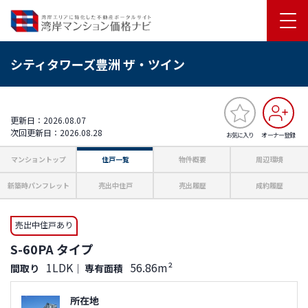
シティタワーズ豊洲 ザ・ツイン
更新日：2026.08.07
次回更新日：2026.08.28
お気に入り
オーナー登録
マンショントップ
住戸一覧
物件概要
周辺環境
新築時パンフレット
売出中住戸
売出履歴
成約履歴
売出中住戸あり
S-60PA タイプ
1LDK
56.86m²
間取り
｜
専有面積
所在地