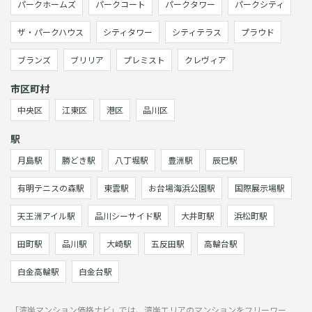
パークホームズ
パークコート
パークタワー
パークシティ
ザ・パークハウス
シティタワー
シティテラス
プラウド
ブランズ
ブリリア
プレミスト
クレヴィア
市区町村
中央区
江東区
港区
品川区
駅
月島駅
勝どき駅
八丁堀駅
豊洲駅
辰巳駅
有明テニスの森駅
東雲駅
お台場海浜公園駅
国際展示場駅
天王洲アイル駅
品川シーサイド駅
大井町駅
浜松町駅
田町駅
品川駅
大崎駅
五反田駅
高輪台駅
白金高輪駅
白金台駅
「湾岸マンション価格ナビ」では、湾岸エリアのマンションをフリーワー