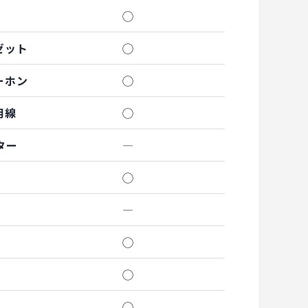
◯
ゼット
◯
ーホン
◯
用線
◯
ター
―
◯
―
◯
◯
◯