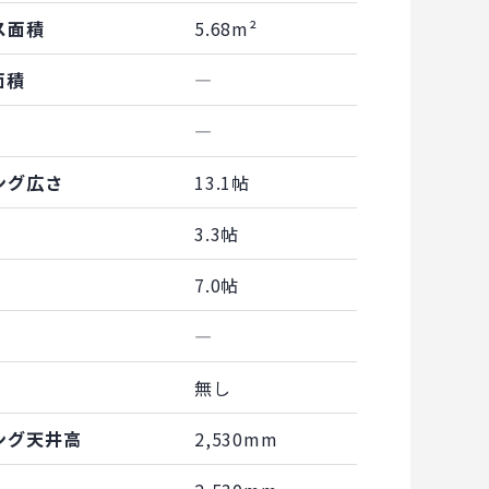
ス面積
5.68m²
面積
―
―
ング広さ
13.1帖
3.3帖
7.0帖
―
無し
ング天井高
2,530mm