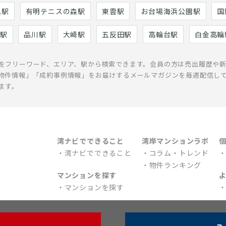
巳駅
有明テニスの森駅
東雲駅
お台場海浜公園駅
国
駅
品川駅
大崎駅
五反田駅
高輪台駅
白金高輪
をフリーワード、エリア、駅から検索できます。会員の方は売出履歴や
物件情報」「成約事例情報」をお届けするメールマガジンを毎週配信し
ます。
湾ナビでできること
湾岸マンションラボ
湾ナビでできること
コラム・トレンド
物件ランキング
マンションを探す
マンションを探す