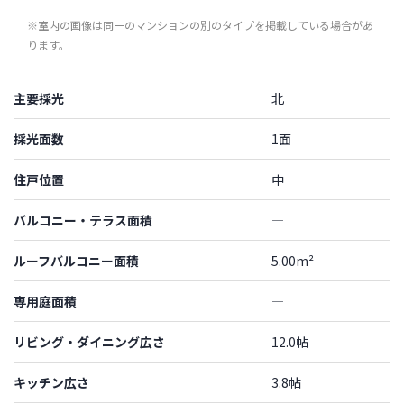
※室内の画像は同一のマンションの別のタイプを掲載している場合があ
ります。
主要採光
北
採光面数
1面
住戸位置
中
バルコニー・テラス面積
―
ルーフバルコニー面積
5.00m²
専用庭面積
―
リビング・ダイニング広さ
12.0帖
キッチン広さ
3.8帖