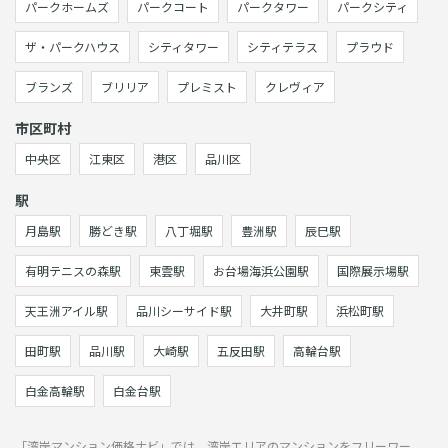
パークホームズ
パークコート
パークタワー
パークシティ
ザ・パークハウス
シティタワー
シティテラス
プラウド
ブランズ
ブリリア
プレミスト
クレヴィア
市区町村
中央区
江東区
港区
品川区
駅
月島駅
勝どき駅
八丁堀駅
豊洲駅
辰巳駅
有明テニスの森駅
東雲駅
お台場海浜公園駅
国際展示場駅
天王洲アイル駅
品川シーサイド駅
大井町駅
浜松町駅
田町駅
品川駅
大崎駅
五反田駅
高輪台駅
白金高輪駅
白金台駅
「湾岸マンション価格ナビ」では、湾岸エリアのマンションをフリーワー