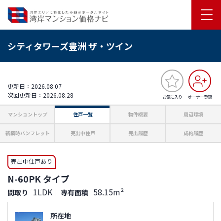
シティタワーズ豊洲 ザ・ツイン
更新日：2026.08.07
次回更新日：2026.08.28
お気に入り
オーナー登録
マンショントップ
住戸一覧
物件概要
周辺環境
新築時パンフレット
売出中住戸
売出履歴
成約履歴
売出中住戸あり
N-60PK タイプ
1LDK
58.15m²
間取り
｜
専有面積
所在地