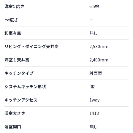
洋室1 広さ
6.5帖
+α広さ
―
和室有無
無し
リビング・ダイニング天井高
2,530mm
洋室１天井高
2,400mm
キッチンタイプ
対面型
システムキッチン形状
I型
キッチンアクセス
1way
浴室大きさ
1418
浴室開口
無し