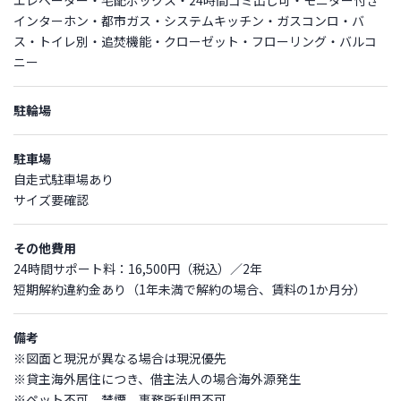
エレベーター・宅配ボックス・24時間ゴミ出し可・モニター付き
インターホン・都市ガス・システムキッチン・ガスコンロ・バ
ス・トイレ別・追焚機能・クローゼット・フローリング・バルコ
ニー
駐輪場
駐車場
自走式駐車場あり
サイズ要確認
その他費用
24時間サポート料：16,500円（税込）／2年
短期解約違約金あり（1年未満で解約の場合、賃料の1か月分）
備考
※図面と現況が異なる場合は現況優先
※貸主海外居住につき、借主法人の場合海外源発生
※ペット不可、禁煙、事務所利用不可