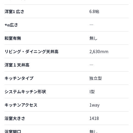
洋室1 広さ
6.8帖
+α広さ
―
和室有無
無し
リビング・ダイニング天井高
2,630mm
洋室１天井高
―
キッチンタイプ
独立型
システムキッチン形状
I型
キッチンアクセス
1way
浴室大きさ
1418
浴室開口
無し