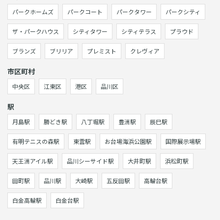
パークホームズ
パークコート
パークタワー
パークシティ
ザ・パークハウス
シティタワー
シティテラス
プラウド
ブランズ
ブリリア
プレミスト
クレヴィア
市区町村
中央区
江東区
港区
品川区
駅
月島駅
勝どき駅
八丁堀駅
豊洲駅
辰巳駅
有明テニスの森駅
東雲駅
お台場海浜公園駅
国際展示場駅
天王洲アイル駅
品川シーサイド駅
大井町駅
浜松町駅
田町駅
品川駅
大崎駅
五反田駅
高輪台駅
白金高輪駅
白金台駅