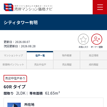
シティタワー有明
更新日：2026.08.07
次回更新日：2026.08.28
お気に入り
オーナー登録
マンショントップ
住戸一覧
物件概要
周辺環境
新築時パンフレット
売出中住戸
売出履歴
成約履歴
売出中住戸あり
60R タイプ
2LDK
61.65m²
間取り
｜
専有面積
所在地