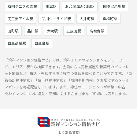
有明テニスの森駅
東雲駅
お台場海浜公園駅
国際展示場駅
天王洲アイル駅
品川シーサイド駅
大井町駅
浜松町駅
田町駅
品川駅
大崎駅
五反田駅
高輪台駅
白金高輪駅
白金台駅
「湾岸マンション価格ナビ」では、湾岸エリアのマンションをフリーワー
ド、エリア、駅から検索できます。会員の方は売出履歴や新築時のパンフレ
ット閲覧など、購入・売却する際に役立つ情報を調べることができます。「新
着売却物件情報」「値下げ物件情報」「成約事例情報」をお届けするメール
マガジンを毎週配信しています。また、専任のエージェントが新築・中古に
問わずマンションに購入・売却に関するさまざまなご相談にお応えします。
よくある質問