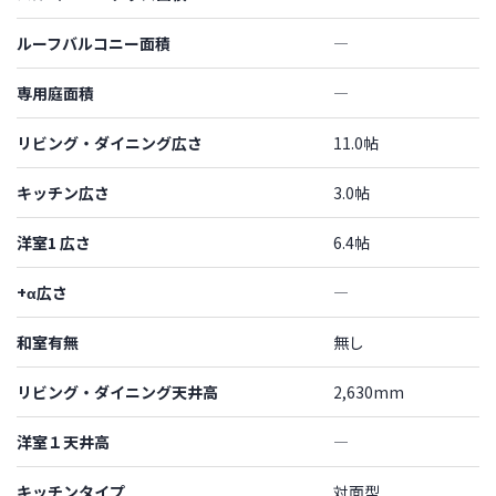
ルーフバルコニー面積
―
専用庭面積
―
リビング・ダイニング広さ
11.0帖
キッチン広さ
3.0帖
洋室1 広さ
6.4帖
+α広さ
―
和室有無
無し
リビング・ダイニング天井高
2,630mm
洋室１天井高
―
キッチンタイプ
対面型