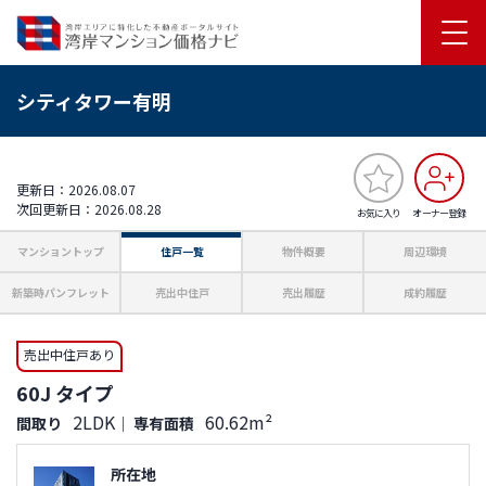
シティタワー有明
更新日：2026.08.07
次回更新日：2026.08.28
お気に入り
オーナー登録
マンショントップ
住戸一覧
物件概要
周辺環境
新築時パンフレット
売出中住戸
売出履歴
成約履歴
売出中住戸あり
60J タイプ
2LDK
60.62m²
間取り
｜
専有面積
所在地