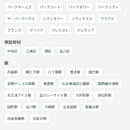
パークホームズ
パークコート
パークタワー
パークシティ
ザ・パークハウス
シティタワー
シティテラス
プラウド
ブランズ
ブリリア
プレミスト
クレヴィア
市区町村
中央区
江東区
港区
品川区
駅
月島駅
勝どき駅
八丁堀駅
豊洲駅
辰巳駅
有明テニスの森駅
東雲駅
お台場海浜公園駅
国際展示場駅
天王洲アイル駅
品川シーサイド駅
大井町駅
浜松町駅
田町駅
品川駅
大崎駅
五反田駅
高輪台駅
白金高輪駅
白金台駅