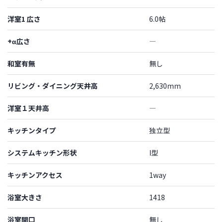
洋室1 広さ
6.0帖
+α広さ
―
和室有無
無し
リビング・ダイニング天井高
2,630mm
洋室１天井高
―
キッチンタイプ
独立型
システムキッチン形状
I型
キッチンアクセス
1way
浴室大きさ
1418
浴室開口
無し