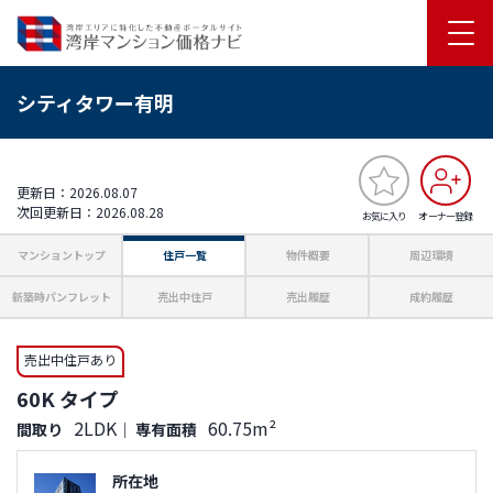
シティタワー有明
更新日：2026.08.07
次回更新日：2026.08.28
お気に入り
オーナー登録
マンショントップ
住戸一覧
物件概要
周辺環境
新築時パンフレット
売出中住戸
売出履歴
成約履歴
売出中住戸あり
60K タイプ
2LDK
60.75m²
間取り
｜
専有面積
所在地