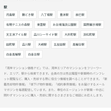
駅
月島駅
勝どき駅
八丁堀駅
豊洲駅
辰巳駅
有明テニスの森駅
東雲駅
お台場海浜公園駅
国際展示場駅
天王洲アイル駅
品川シーサイド駅
大井町駅
浜松町駅
田町駅
品川駅
大崎駅
五反田駅
高輪台駅
白金高輪駅
白金台駅
「湾岸マンション価格ナビ」では、湾岸エリアのマンションをフリーワー
ド、エリア、駅から検索できます。会員の方は売出履歴や新築時のパンフレ
ット閲覧など、購入・売却する際に役立つ情報を調べることができます。「新
着売却物件情報」「値下げ物件情報」「成約事例情報」をお届けするメール
マガジンを毎週配信しています。また、専任のエージェントが新築・中古に
問わずマンションに購入・売却に関するさまざまなご相談にお応えします。