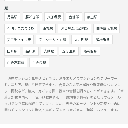
駅
月島駅
勝どき駅
八丁堀駅
豊洲駅
辰巳駅
有明テニスの森駅
東雲駅
お台場海浜公園駅
国際展示場駅
天王洲アイル駅
品川シーサイド駅
大井町駅
浜松町駅
田町駅
品川駅
大崎駅
五反田駅
高輪台駅
白金高輪駅
白金台駅
「湾岸マンション価格ナビ」では、湾岸エリアのマンションをフリーワー
ド、エリア、駅から検索できます。会員の方は売出履歴や新築時のパンフレ
ット閲覧など、購入・売却する際に役立つ情報を調べることができます。「新
着売却物件情報」「値下げ物件情報」「成約事例情報」をお届けするメール
マガジンを毎週配信しています。また、専任のエージェントが新築・中古に
問わずマンションに購入・売却に関するさまざまなご相談にお応えします。