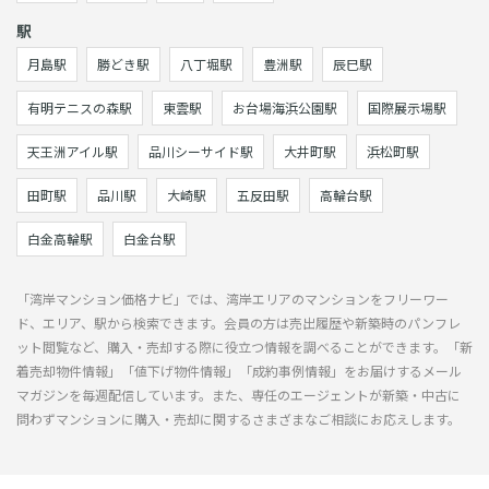
駅
月島駅
勝どき駅
八丁堀駅
豊洲駅
辰巳駅
有明テニスの森駅
東雲駅
お台場海浜公園駅
国際展示場駅
天王洲アイル駅
品川シーサイド駅
大井町駅
浜松町駅
田町駅
品川駅
大崎駅
五反田駅
高輪台駅
白金高輪駅
白金台駅
「湾岸マンション価格ナビ」では、湾岸エリアのマンションをフリーワー
ド、エリア、駅から検索できます。会員の方は売出履歴や新築時のパンフレ
ット閲覧など、購入・売却する際に役立つ情報を調べることができます。「新
着売却物件情報」「値下げ物件情報」「成約事例情報」をお届けするメール
マガジンを毎週配信しています。また、専任のエージェントが新築・中古に
問わずマンションに購入・売却に関するさまざまなご相談にお応えします。