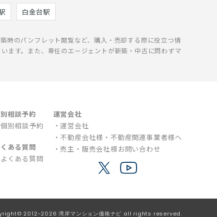
駅
白金台駅
新築時のパンフレット閲覧など、購入・売却する際に役立つ情
ています。また、専任のエージェントが新築・中古に問わずマ
個別相談予約
運営会社
個別相談予約
運営会社
不動産会社様・不動産関連事業者様へ
よくある質問
売主・販売会社様お問い合わせ
よくある質問
yright© 2012-2026 湾岸マンション価格ナビ all rights reserved.