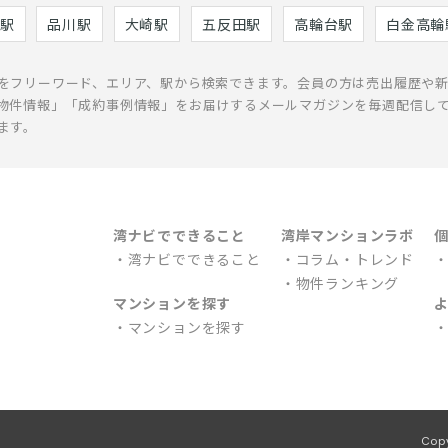
駅
品川駅
大崎駅
五反田駅
高輪台駅
白金高輪
をフリーワード、エリア、駅から検索できます。会員の方は売出履歴や
物件情報」「成約事例情報」をお届けするメールマガジンを毎週配信し
ます。
湾ナビでできること
湾岸マンションラボ
湾ナビでできること
コラム・トレンド
物件ランキング
マンションを探す
マンションを探す
Cop