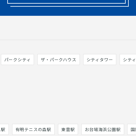
パークシティ
ザ・パークハウス
シティタワー
シテ
巳駅
有明テニスの森駅
東雲駅
お台場海浜公園駅
国