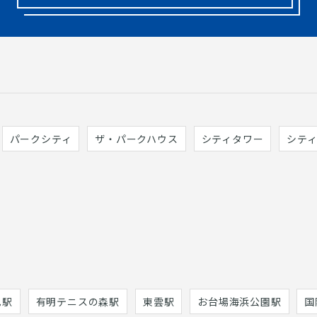
パークシティ
ザ・パークハウス
シティタワー
シテ
巳駅
有明テニスの森駅
東雲駅
お台場海浜公園駅
国