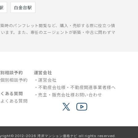
駅
白金台駅
新築時のパンフレット閲覧など、購入・売却する際に役立つ情
ています。また、専任のエージェントが新築・中古に問わずマ
個別相談予約
運営会社
個別相談予約
運営会社
不動産会社様・不動産関連事業者様へ
よくある質問
売主・販売会社様お問い合わせ
よくある質問
yright© 2012-2026 湾岸マンション価格ナビ all rights reserved.