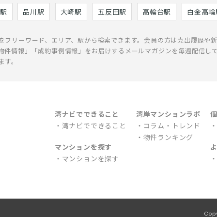
駅
品川駅
大崎駅
五反田駅
高輪台駅
白金高輪
をフリーワード、エリア、駅から検索できます。会員の方は売出履歴や
物件情報」「成約事例情報」をお届けするメールマガジンを毎週配信し
ます。
湾ナビでできること
湾岸マンションラボ
湾ナビでできること
コラム・トレンド
物件ランキング
マンションを探す
マンションを探す
Cop