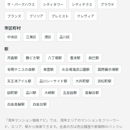
ザ・パークハウス
シティタワー
シティテラス
プラウド
ブランズ
ブリリア
プレミスト
クレヴィア
市区町村
中央区
江東区
港区
品川区
駅
月島駅
勝どき駅
八丁堀駅
豊洲駅
辰巳駅
有明テニスの森駅
東雲駅
お台場海浜公園駅
国際展示場駅
天王洲アイル駅
品川シーサイド駅
大井町駅
浜松町駅
田町駅
品川駅
大崎駅
五反田駅
高輪台駅
白金高輪駅
白金台駅
「湾岸マンション価格ナビ」では、湾岸エリアのマンションをフリーワー
ド、エリア、駅から検索できます。会員の方は売出履歴や新築時のパンフレ