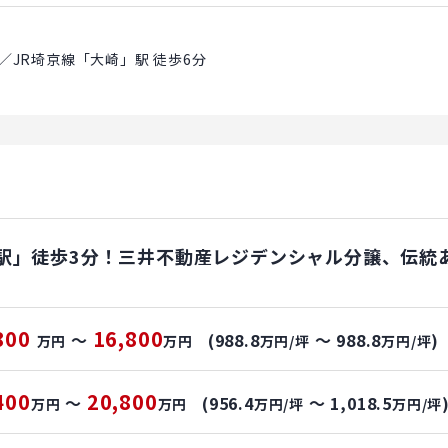
 ／JR埼京線「大崎」駅 徒歩6分
駅」徒歩3分！三井不動産レジデンシャル分譲、伝統
800
16,800
～
(988.8
～ 988.8
)
万円
万円
万円/坪
万円/坪
400
20,800
～
(956.4
～ 1,018.5
万円
万円
万円/坪
万円/坪