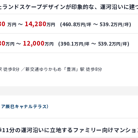
たランドスケープデザインが印象的な、運河沿いに建
80
14,280
～
(460.8
～ 539.2
)
万円
万円
万円/坪
万円/坪
80
12,000
～
(390.1
～ 539.2
)
万円
万円
万円/坪
万円/坪
 徒歩8分 ／新交通ゆりかもめ「豊洲」駅 徒歩8分
リア辰巳キャナルテラス）
歩11分の運河沿いに立地するファミリー向けマンショ