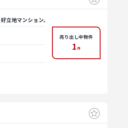
の好立地マンション。
売り出し中物件
1
件