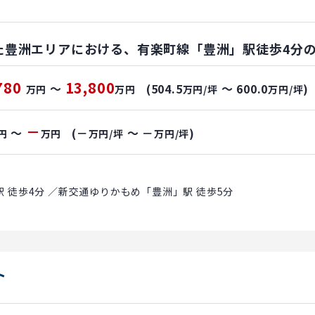
た豊洲エリアにおける、有楽町線「豊洲」駅徒歩4分
780
13,800
～
(504.5
～ 600.0
)
万円
万円
万円/坪
万円/坪
－
～
(－
～ －
)
円
万円
万円/坪
万円/坪
 徒歩4分 ／新交通ゆりかもめ「豊洲」駅 徒歩5分
ト