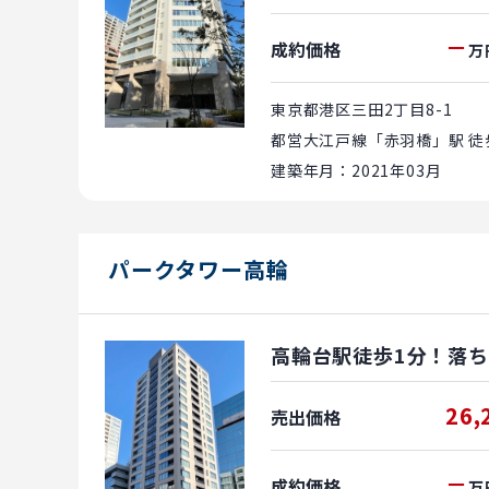
－
成約価格
万
東京都港区三田2丁目8-1
都営大江戸線「赤羽橋」駅 徒
建築年月：2021年03月
パークタワー高輪
高輪台駅徒歩1分！落
26,
売出価格
－
成約価格
万