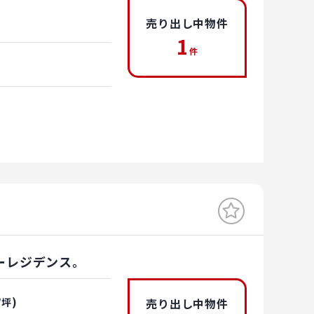
売り出し中物件
1
件
ーレジデンス。
)
/坪
売り出し中物件