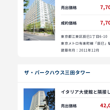
7,7
売出価格
7,7
成約価格
東京都江東区辰巳1丁目6-10
東京メトロ有楽町線「辰巳」駅 
建築年月：2011年12月
ザ・パークハウス三田タワー
イタリア大使館と隣接
42,
売出価格