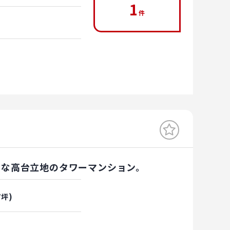
1
件
的な高台立地のタワーマンション。
)
/坪