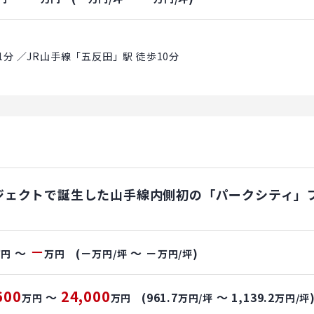
分 ／JR山手線「五反田」駅 徒歩10分
ジェクトで誕生した山手線内側初の「パークシティ」
－
～
(－
～ －
)
万円
万円
万円/坪
万円/坪
600
24,000
～
(961.7
～ 1,139.2
万円
万円
万円/坪
万円/坪