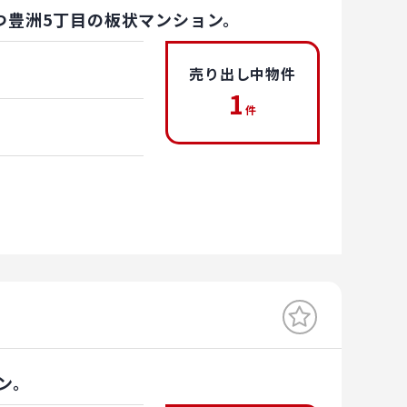
つ豊洲5丁目の板状マンション。
売り出し中物件
1
件
ン。