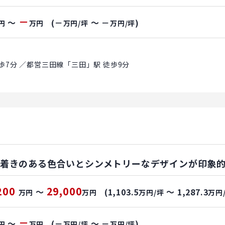
－
～
(－
～ －
)
円
万円
万円/坪
万円/坪
歩7分 ／都営三田線「三田」駅 徒歩9分
ち着きのある色合いとシンメトリーなデザインが印象
200
29,000
～
(1,103.5
～ 1,287.3
万円
万円
万円/坪
万円
－
～
(－
～ －
)
円
万円
万円/坪
万円/坪