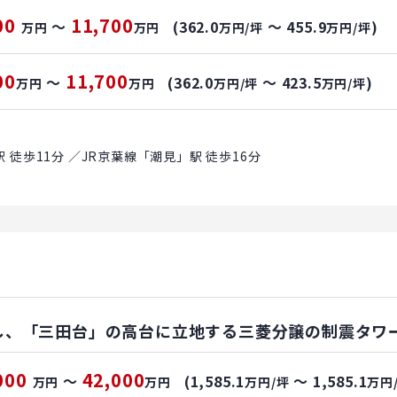
00
11,700
～
(362.0
～ 455.9
)
万円
万円
万円/坪
万円/坪
00
11,700
～
(362.0
～ 423.5
)
万円
万円
万円/坪
万円/坪
徒歩11分 ／JR京葉線「潮見」駅 徒歩16分
し、「三田台」の高台に立地する三菱分譲の制震タワ
000
42,000
～
(1,585.1
～ 1,585.1
万円
万円
万円/坪
万円