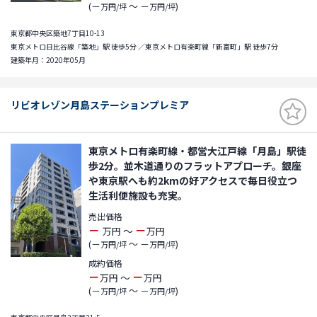
(－
～ －
)
万円/坪
万円/坪
東京都中央区築地7丁目10-13
東京メトロ日比谷線「築地」駅 徒歩5分 ／東京メトロ有楽町線「新富町」駅 徒歩7分
建築年月：2020年05月
リビオレゾン月島ステーションプレミア
東京メトロ有楽町線・都営大江戸線「月島」駅徒
歩2分。並木道通りのフラットアプローチ。銀座
や東京駅へも約2kmの好アクセスで毎日役立つ
生活利便施設も充実。
売出価格
－
－
～
万円
万円
(－
～ －
)
万円/坪
万円/坪
成約価格
－
－
～
万円
万円
(－
～ －
)
万円/坪
万円/坪