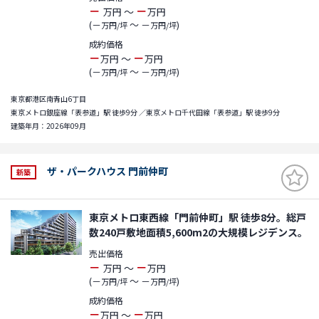
－
－
～
万円
万円
(－
～ －
)
万円/坪
万円/坪
成約価格
－
－
～
万円
万円
(－
～ －
)
万円/坪
万円/坪
東京都港区南青山6丁目
東京メトロ銀座線「表参道」駅 徒歩9分 ／東京メトロ千代田線「表参道」駅 徒歩9分
建築年月：2026年09月
ザ・パークハウス 門前仲町
新築
東京メトロ東西線「門前仲町」駅 徒歩8分。総戸
数240戸敷地面積5,600m2の大規模レジデンス。
売出価格
－
－
～
万円
万円
(－
～ －
)
万円/坪
万円/坪
成約価格
－
－
～
万円
万円