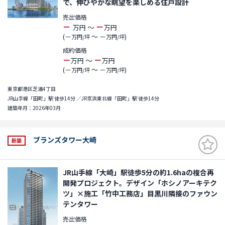
で、伸びやかな眺望を楽しめる住戸設計
売出価格
－
－
～
万円
万円
(－
～ －
)
万円/坪
万円/坪
成約価格
－
－
～
万円
万円
(－
～ －
)
万円/坪
万円/坪
東京都港区芝浦4丁目
JR山手線「田町」駅 徒歩14分 ／JR京浜東北線「田町」駅 徒歩14分
建築年月：2026年03月
ブランズタワー大崎
新築
JR山手線「大崎」駅徒歩5分の約1.6haの複合再
開発プロジェクト。デザイン「ホシノアーキテク
ツ」×施工「竹中工務店」目黒川隣接のファウン
テンタワー
売出価格