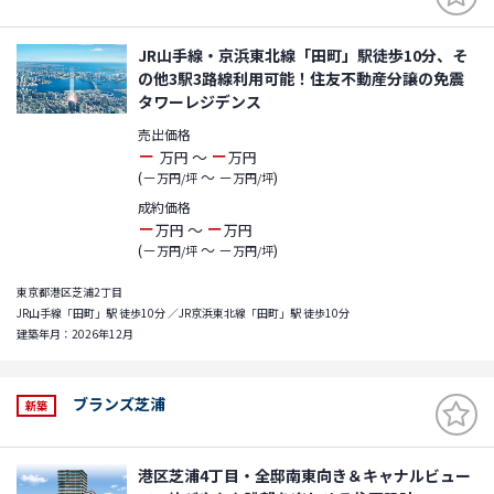
JR山手線・京浜東北線「田町」駅徒歩10分、そ
の他3駅3路線利用可能！住友不動産分譲の免震
タワーレジデンス
売出価格
－
－
～
万円
万円
(－
～ －
)
万円/坪
万円/坪
成約価格
－
－
～
万円
万円
(－
～ －
)
万円/坪
万円/坪
東京都港区芝浦2丁目
JR山手線「田町」駅 徒歩10分 ／JR京浜東北線「田町」駅 徒歩10分
建築年月：2026年12月
ブランズ芝浦
新築
港区芝浦4丁目・全邸南東向き＆キャナルビュー