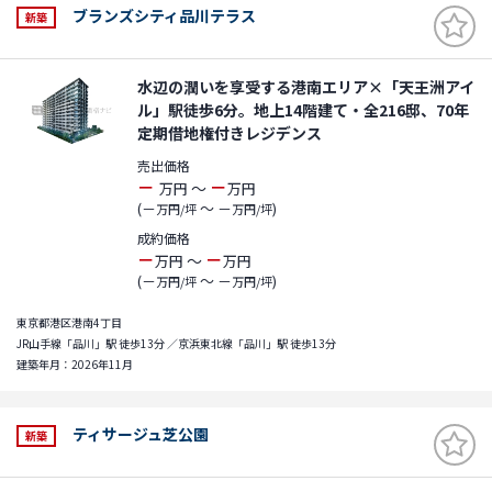
ブランズシティ品川テラス
新築
水辺の潤いを享受する港南エリア×「天王洲アイ
ル」駅徒歩6分。地上14階建て・全216邸、70年
定期借地権付きレジデンス
売出価格
－
－
～
万円
万円
(－
～ －
)
万円/坪
万円/坪
成約価格
－
－
～
万円
万円
(－
～ －
)
万円/坪
万円/坪
東京都港区港南4丁目
JR山手線「品川」駅 徒歩13分 ／京浜東北線「品川」駅 徒歩13分
建築年月：2026年11月
ティサージュ芝公園
新築