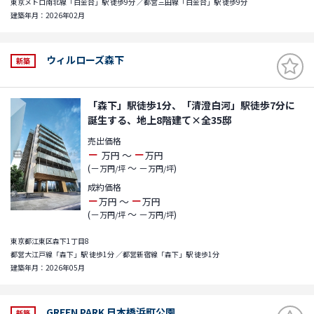
東京メトロ南北線「白金台」駅 徒歩9分 ／都営三田線「白金台」駅 徒歩9分
建築年月：2026年02月
ウィルローズ森下
新築
「森下」駅徒歩1分、「清澄白河」駅徒歩7分に
誕生する、地上8階建て×全35邸
売出価格
－
－
～
万円
万円
(－
～ －
)
万円/坪
万円/坪
成約価格
－
－
～
万円
万円
(－
～ －
)
万円/坪
万円/坪
東京都江東区森下1丁目8
都営大江戸線「森下」駅 徒歩1分 ／都営新宿線「森下」駅 徒歩1分
建築年月：2026年05月
GREEN PARK 日本橋浜町公園
新築