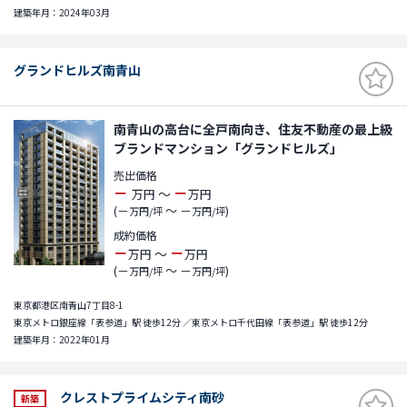
建築年月：2024年03月
グランドヒルズ南青山
南青山の高台に全戸南向き、住友不動産の最上級
ブランドマンション「グランドヒルズ」
売出価格
－
－
～
万円
万円
(－
～ －
)
万円/坪
万円/坪
成約価格
－
－
～
万円
万円
(－
～ －
)
万円/坪
万円/坪
東京都港区南青山7丁目8-1
東京メトロ銀座線「表参道」駅 徒歩12分 ／東京メトロ千代田線「表参道」駅 徒歩12分
建築年月：2022年01月
クレストプライムシティ南砂
新築