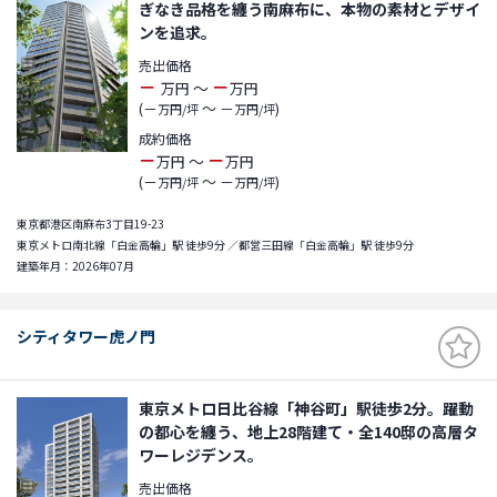
ぎなき品格を纏う南麻布に、本物の素材とデザイ
ンを追求。
売出価格
－
－
～
万円
万円
(－
～ －
)
万円/坪
万円/坪
成約価格
－
－
～
万円
万円
(－
～ －
)
万円/坪
万円/坪
東京都港区南麻布3丁目19-23
東京メトロ南北線「白金高輪」駅 徒歩9分 ／都営三田線「白金高輪」駅 徒歩9分
建築年月：2026年07月
シティタワー虎ノ門
東京メトロ日比谷線「神谷町」駅徒歩2分。躍動
の都心を纏う、地上28階建て・全140邸の高層タ
ワーレジデンス。
売出価格