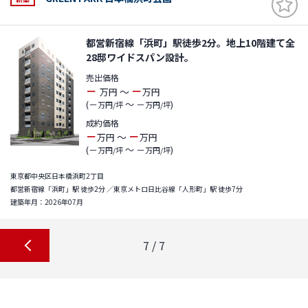
都営新宿線「浜町」駅徒歩2分。地上10階建て全
28邸ワイドスパン設計。
売出価格
－
－
～
万円
万円
(－
～ －
)
万円/坪
万円/坪
成約価格
－
－
～
万円
万円
(－
～ －
)
万円/坪
万円/坪
東京都中央区日本橋浜町2丁目
都営新宿線「浜町」駅 徒歩2分 ／東京メトロ日比谷線「人形町」駅 徒歩7分
建築年月：2026年07月
7 / 7