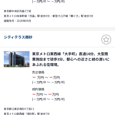
(－
～ －
)
万円/坪
万円/坪
東京都中央区月島3丁目
東京メトロ有楽町線「月島」駅 徒歩4分 ／都営大江戸線「勝どき」駅 徒歩3分
建築年月：2028年09月
シティテラス南砂
東京メトロ東西線「大手町」直通16分。大型商
業施設まで徒歩3分。都心への近さと緑の潤いに
あふれる住環境。
売出価格
－
－
～
万円
万円
(－
～ －
)
万円/坪
万円/坪
成約価格
－
－
～
万円
万円
(－
～ －
)
万円/坪
万円/坪
東京都江東区南砂4丁目13
東京メトロ東西線「南砂町」駅 徒歩7分