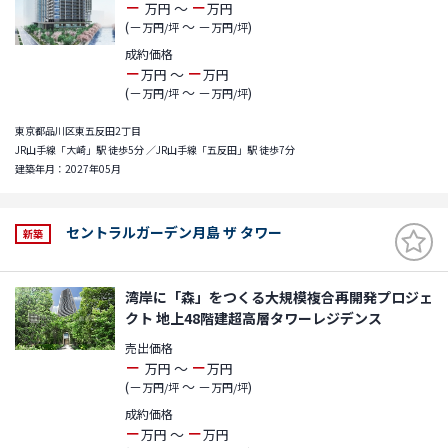
－
－
～
万円
万円
(－
～ －
)
万円/坪
万円/坪
成約価格
－
－
～
万円
万円
(－
～ －
)
万円/坪
万円/坪
東京都品川区東五反田2丁目
JR山手線「大崎」駅 徒歩5分 ／JR山手線「五反田」駅 徒歩7分
建築年月：2027年05月
セントラルガーデン月島 ザ タワー
新築
湾岸に「森」をつくる大規模複合再開発プロジェ
クト 地上48階建超高層タワーレジデンス
売出価格
－
－
～
万円
万円
(－
～ －
)
万円/坪
万円/坪
成約価格
－
－
～
万円
万円