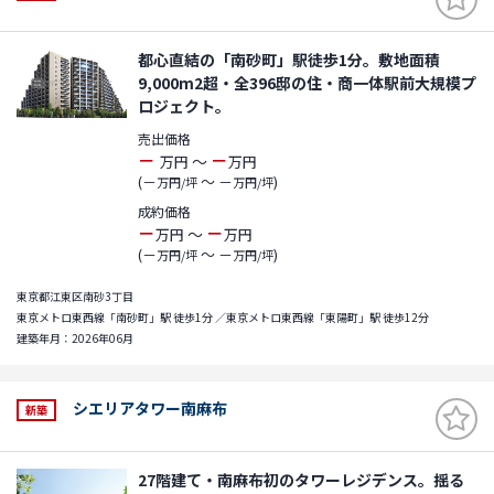
都心直結の「南砂町」駅徒歩1分。敷地面積
9,000m2超・全396邸の住・商一体駅前大規模プ
ロジェクト。
売出価格
－
－
～
万円
万円
(－
～ －
)
万円/坪
万円/坪
成約価格
－
－
～
万円
万円
(－
～ －
)
万円/坪
万円/坪
東京都江東区南砂3丁目
東京メトロ東西線「南砂町」駅 徒歩1分 ／東京メトロ東西線「東陽町」駅 徒歩12分
建築年月：2026年06月
シエリアタワー南麻布
新築
27階建て・南麻布初のタワーレジデンス。揺る