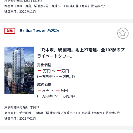
東京都中央区月島2丁目21-5
都営大江戸線「月島」駅 徒歩2分 ／東京メトロ有楽町線「月島」駅 徒歩2分
建築年月：2020年11月
Brillia Tower 乃木坂
新築
「乃木坂」駅 直結。地上27階建、全102邸のプ
ライベートタワー。
売出価格
－
－
～
万円
万円
(－
～ －
)
万円/坪
万円/坪
成約価格
－
－
～
万円
万円
(－
～ －
)
万円/坪
万円/坪
東京都港区南青山1丁目24
東京メトロ千代田線「乃木坂」駅 徒歩1分 ／東京メトロ日比谷線「六本木」駅 徒歩7分
建築年月：2028年01月