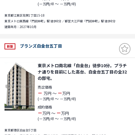
(－
～ －
)
万円/坪
万円/坪
東京都江東区佐賀1丁目15-18
東京メトロ東西線「門前仲町」駅 徒歩8分 ／都営大江戸線「門前仲町」駅 徒歩8分
建築年月：2027年10月
ブランズ白金台五丁目
新築
東京メトロ南北線「白金台」徒歩10分。プラチ
ナ通りを目前にした高台、白金台五丁目の全32
の邸宅。
売出価格
－
－
～
万円
万円
(－
～ －
)
万円/坪
万円/坪
成約価格
－
－
～
万円
万円
(－
～ －
)
万円/坪
万円/坪
東京都港区白金台5丁目