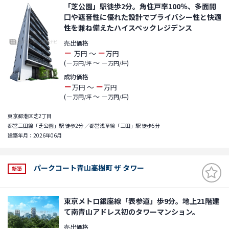
「芝公園」駅徒歩2分。角住戸率100％、多面開
口や遮音性に優れた設計でプライバシー性と快適
性を兼ね備えたハイスペックレジデンス
売出価格
－
－
～
万円
万円
(－
～ －
)
万円/坪
万円/坪
成約価格
－
－
～
万円
万円
(－
～ －
)
万円/坪
万円/坪
東京都港区芝2丁目
都営三田線「芝公園」駅 徒歩2分 ／都営浅草線「三田」駅 徒歩5分
建築年月：2026年06月
パークコート青山高樹町 ザ タワー
新築
東京メトロ銀座線「表参道」歩9分。地上21階建
て南青山アドレス初のタワーマンション。
売出価格