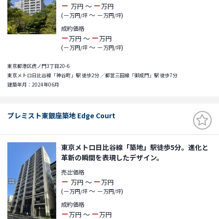
－
－
～
万円
万円
(－
～ －
)
万円/坪
万円/坪
成約価格
－
－
～
万円
万円
(－
～ －
)
万円/坪
万円/坪
東京都港区虎ノ門3丁目20-6
東京メトロ日比谷線「神谷町」駅 徒歩2分 ／都営三田線「御成門」駅 徒歩7分
建築年月：2024年06月
プレミスト東銀座築地 Edge Court
東京メトロ日比谷線「築地」駅徒歩5分。進化と
革新の瞬間を表現したデザイン。
売出価格
－
－
～
万円
万円
(－
～ －
)
万円/坪
万円/坪
成約価格
－
－
～
万円
万円